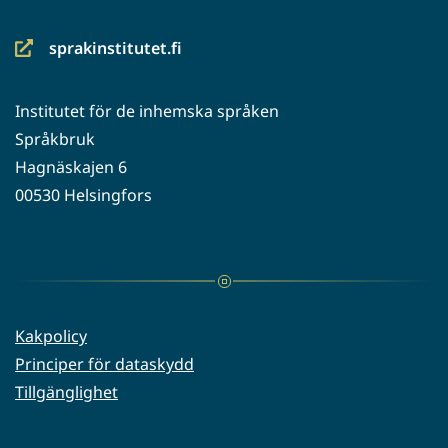
sprakinstitutet.fi
(siirryt
toiseen
Institutet för de inhemska språken
palveluun)
Språkbruk
Hagnäskajen 6
00530 Helsingfors
Kakpolicy
Principer för dataskydd
Tillgänglighet