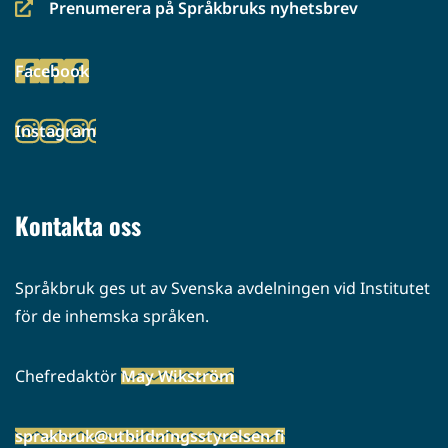
Prenumerera på Språkbruks nyhetsbrev
(siirryt
toiseen
Facebook
palveluun)
(siirryt
toiseen
Instagram
palveluun)
(siirryt
toiseen
palveluun)
Kontakta oss
Språkbruk ges ut av Svenska avdelningen vid Institutet
för de inhemska språken.
Chefredaktör
May Wikström
sprakbruk@utbildningsstyrelsen.fi