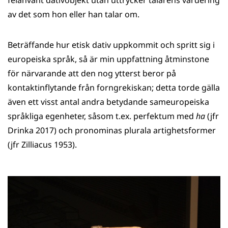
felanvänt dativobjekt utan uttrycker talarens värdering
av det som hon eller han talar om.
Beträffande hur etisk dativ uppkommit och spritt sig i
europeiska språk, så är min uppfattning åtminstone
för närvarande att den nog ytterst beror på
kontaktinflytande från forngrekiskan; detta torde gälla
även ett visst antal andra betydande sameuropeiska
språkliga egenheter, såsom t.ex. perfektum med
ha
(jfr
Drinka 2017) och pronominas plurala artighetsformer
(jfr Zilliacus 1953).