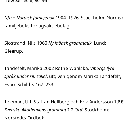
New Series 8, 86–95.
Nfb
=
Nordisk familjebok
1904–1926, Stockholm: Nordisk
familjeboks förlagsaktiebolag.
Sjöstrand, Nils 1960
Ny latinsk grammatik
, Lund:
Gleerup.
Tandefelt, Marika 2002 Rothe-Wahlska,
Viborgs
fyra
språk under sju sekel
, utgiven genom Marika Tandefelt,
Esbo: Schildts 167–233.
Teleman, Ulf, Staffan Hellberg och Erik Andersson 1999
Svenska Akademiens grammatik
2
Ord
, Stockholm:
Norstedts Ordbok.