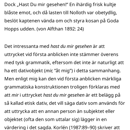
Dock „Hast Du mir gesehen!“ En ihärdig frisk kultje
blåste emot, och då lasten till Nolloth var obetydlig,
beslöt kaptenen vända om och styra kosan på Goda
Hopps udden. (von Alfthan 1892: 24)
Det intressanta med
hast du mir gesehen
är att
uttrycket vid första anblicken inte stämmer överens
med tysk grammatik, eftersom det inte är naturligt att
ha ett dativobjekt (
mir,
”åt mig”) i detta sammanhang.
Men enligt mig kan den vid första anblicken märkliga
grammatiska konstruktionen troligen förklaras med
att
mir
i uttrycket
hast du mir gesehen
är ett belägg på
så kallad etisk dativ, det vill säga dativ som används för
att uttrycka att en annan person än subjektet eller
objektet (ofta den som uttalar sig) lägger in en
värdering i det sagda. Korlén (1987:89–90) skriver att