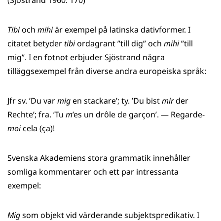
(Sjöstrand 1960: 170)
Tibi
och
mihi
är exempel på latinska dativformer. I
citatet betyder
tibi
ordagrant ”till dig” och
mihi
”till
mig”. I en fotnot erbjuder Sjöstrand några
tilläggsexempel från diverse andra europeiska språk:
Jfr sv. ’Du var
mig
en stackare’; ty. ’Du bist
mir
der
Rechte’; fra. ’Tu
m
’es un drôle de garçon’. — Regarde-
moi
cela (ça)!
Svenska Akademiens stora grammatik innehåller
somliga kommentarer och ett par intressanta
exempel:
Mig
som objekt vid värderande subjektspredikativ. I