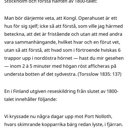
Stockholm och första hälften av 1800-talet:
Man bör därjemte veta, att Kongl. Operahuset är ett
hus för sig sjelf; icke så att förstå, som ville jag härmed
beteckna, att det är fristående och utan att med andra
vara sammanhängande, hvilket hvar och en förut vet,
utan så att förstå, att hvad som i förtroende hviskas 6
trappor upp i nordöstra hörnet — hast du mir gesehen
— inom 2 à 5 minuter med högan röst afficheras på
understa botten af det sydvestra. (Torsslow 1835: 137)
En i Finland utgiven reseskildring från slutet av 1800-
talet innehåller följande:
Vi kryssade nu några dagar upp mot Port Nolloth,
hvars skimrande kopparrika bärg redan lyste, i fjärran.