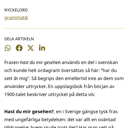
NYCKELORD
grammatik
DELA ARTIKELN
Dela
Dela
Dela
Dela
på
på
på
på
Frasen
hast du mir gesehen
används en del i svenskan
WhatsApp
Facebook
Twitter
LinkedIn
och kunde helt ordagrant översättas så här: ”har du
sett åt mig”. Så begrips den emellertid inte av dem som
använder uttrycket. En uppslagsbok från början av
1900-talet beskriver uttrycket på detta vis:
Hast du mir gesehen?
, en i Sverige gängse tysk fras
med ungefärliga betydelsen: det var allt en oväntad
tilldragelse; hvem skulle trott det? Har man sett på