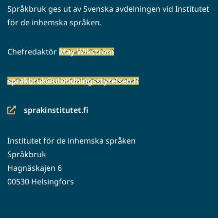
Språkbruk ges ut av Svenska avdelningen vid Institutet
för de inhemska språken.
Chefredaktör
May Wikström
sprakbruk@utbildningsstyrelsen.fi
sprakinstitutet.fi
(siirryt
toiseen
Institutet för de inhemska språken
palveluun)
Språkbruk
Hagnäskajen 6
00530 Helsingfors