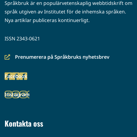
Språkbruk är en populärvetenskaplig webbtidskrift om
språk utgiven av Institutet för de inhemska språken.
Nya artiklar publiceras kontinuerligt.
ISSN 2343-0621
Prenumerera på Språkbruks nyhetsbrev
(siirryt
toiseen
Facebook
palveluun)
(siirryt
toiseen
Instagram
palveluun)
(siirryt
toiseen
palveluun)
Kontakta oss