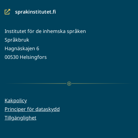
sprakinstitutet.fi
(siirryt
toiseen
Institutet för de inhemska språken
palveluun)
Språkbruk
Hagnäskajen 6
00530 Helsingfors
Kakpolicy
Principer för dataskydd
Tillgänglighet