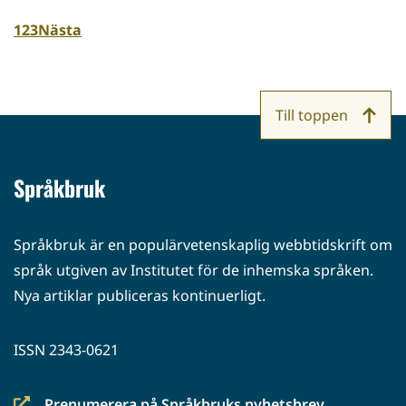
1
2
3
Nästa
Till toppen
Språkbruk
Språkbruk är en populärvetenskaplig webbtidskrift om
språk utgiven av Institutet för de inhemska språken.
Nya artiklar publiceras kontinuerligt.
ISSN 2343-0621
Prenumerera på Språkbruks nyhetsbrev