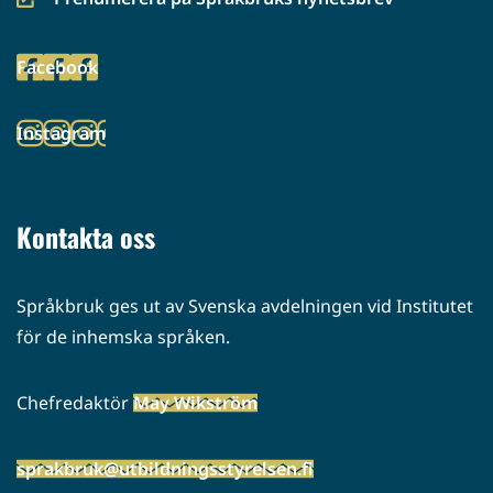
(siirryt
toiseen
Facebook
palveluun)
(siirryt
toiseen
Instagram
palveluun)
(siirryt
toiseen
palveluun)
Kontakta oss
Språkbruk ges ut av Svenska avdelningen vid Institutet
för de inhemska språken.
Chefredaktör
May Wikström
sprakbruk@utbildningsstyrelsen.fi