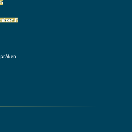
öm
elsen.fi
 språken