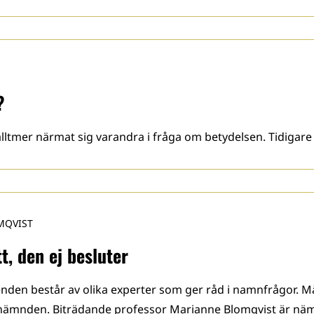
?
ltmer närmat sig varandra i fråga om betydelsen. Tidigare
MQVIST
, den ej besluter
enden består av olika experter som ger råd i namnfrågor. 
ed nämnden. Biträdande professor Marianne Blomqvist är 