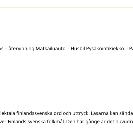
s = återvinning Matkailuauto = Husbil Pysäköintikiekko = P
lektala finlandssvenska ord och uttryck. Läsarna kan sända i
er Finlands svenska folkmål. Den här gånge är det huvudr