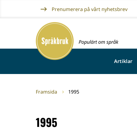
Gå
Prenumerera på vårt nyhetsbrev
till
innehållet
Framsida
Populärt om språk
Artiklar
Framsida
1995
1995