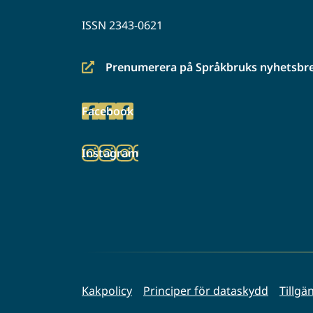
ISSN 2343-0621
Prenumerera på Språkbruks nyhetsbr
(siirryt
toiseen
Facebook
palveluun)
(siirryt
toiseen
Instagram
palveluun)
(siirryt
toiseen
palveluun)
Kakpolicy
Principer för dataskydd
Tillgä