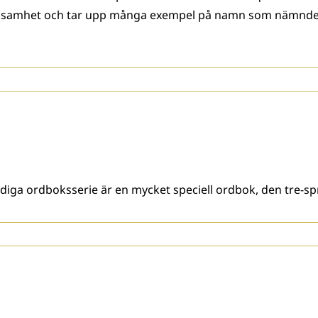
erksamhet och tar upp många exempel på namn som nämnden
randiga ordboksserie är en mycket speciell ordbok, den tre-s