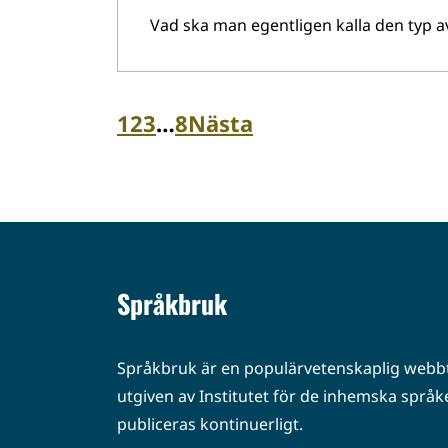
Vad ska man egentligen kalla den typ av
1
2
3
…
8
Nästa
Språkbruk
Språkbruk är en populärvetenskaplig webbt
utgiven av Institutet för de inhemska språke
publiceras kontinuerligt.