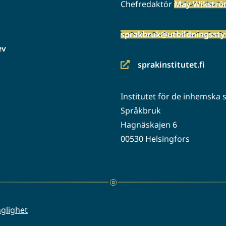
Chefredaktör
May Wikstr
sprakbruk@utbildningsstyr
ev
sprakinstitutet.fi
(siirryt
toiseen
Institutet för de inhemska
palveluun)
Språkbruk
Hagnäskajen 6
00530 Helsingfors
nglighet