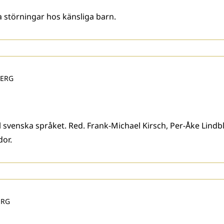
a störningar hos känsliga barn.
BERG
ill svenska språket. Red. Frank-Michael Kirsch, Per-Åke Li
dor.
ERG