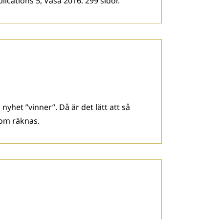
lications 5, Vasa 2016. 299 sidor.
yhet ”vinner”. Då är det lätt att så
som räknas.