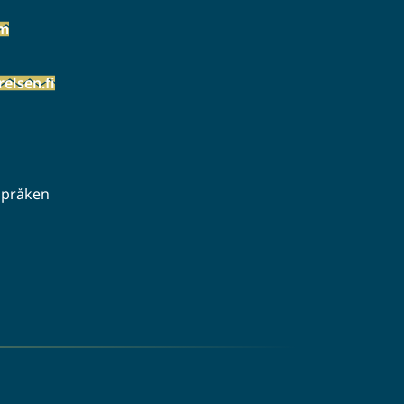
öm
elsen.fi
 språken