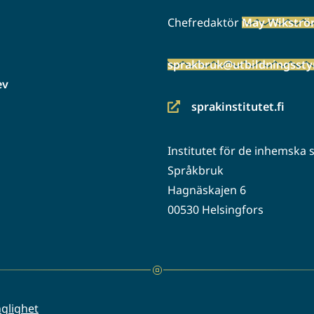
Chefredaktör
May Wikstr
sprakbruk@utbildningsstyr
ev
sprakinstitutet.fi
(siirryt
toiseen
Institutet för de inhemska
palveluun)
Språkbruk
Hagnäskajen 6
00530 Helsingfors
nglighet