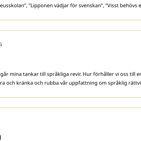
aeusskolan”, ”Lipponen vädjar för svenskan”, ”Visst behövs e
G
 mina tankar till språkliga revir. Hur förhåller vi oss till 
a och kränka och rubba vår uppfattning om språklig rättvi
n