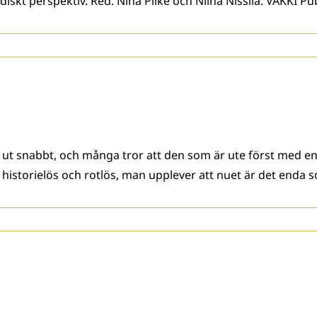
skt perspektiv. Red. Nina Pilke och Niina Nissilä. VAKKI Pub
ut snabbt, och många tror att den som är ute först med en n
istorielös och rotlös, man upplever att nuet är det enda 