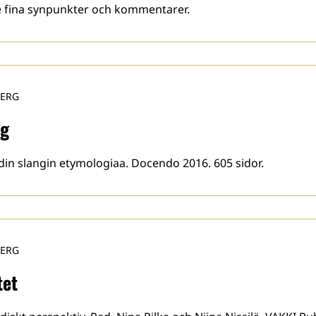
ade fina synpunkter och kommentarer.
BERG
ng
din slangin etymologiaa. Docendo 2016. 605 sidor.
BERG
tet