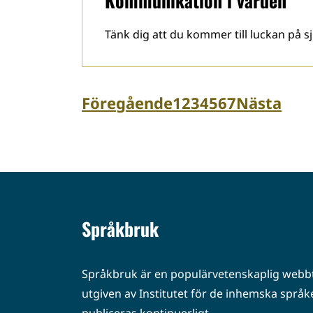
Kommunikation i vården
Tänk dig att du kommer till luckan på 
Föregående
1
2
3
4
5
6
7
Nästa
Språkbruk
Språkbruk är en populärvetenskaplig webbt
utgiven av Institutet för de inhemska språke