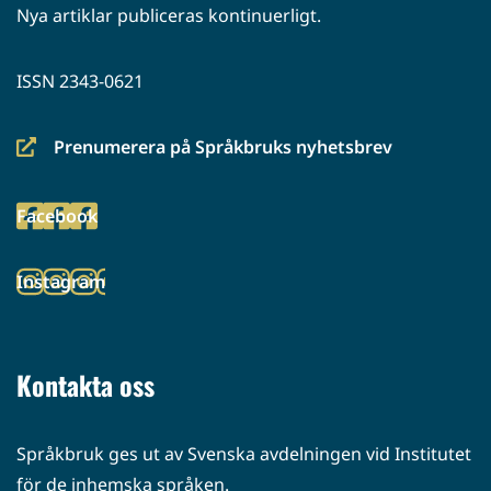
Nya artiklar publiceras kontinuerligt.
ISSN 2343-0621
Prenumerera på Språkbruks nyhetsbrev
(siirryt
toiseen
Facebook
palveluun)
(siirryt
toiseen
Instagram
palveluun)
(siirryt
toiseen
palveluun)
Kontakta oss
Språkbruk ges ut av Svenska avdelningen vid Institutet
för de inhemska språken.