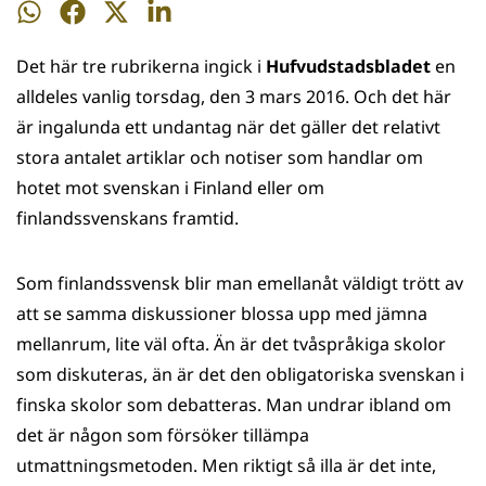
Dela
Dela
Dela
Dela
på
på
på
på
Det här tre rubrikerna ingick i
Hufvudstadsbladet
en
WhatsApp
Facebook
Twitter
LinkedIn
alldeles vanlig torsdag, den 3 mars 2016. Och det här
är ingalunda ett undantag när det gäller det relativt
stora antalet artiklar och notiser som handlar om
hotet mot svenskan i Finland eller om
finlandssvenskans framtid.
Som finlandssvensk blir man emellanåt väldigt trött av
att se samma diskussioner blossa upp med jämna
mellanrum, lite väl ofta. Än är det tvåspråkiga skolor
som diskuteras, än är det den obligatoriska svenskan i
finska skolor som debatteras. Man undrar ibland om
det är någon som försöker tillämpa
utmattningsmetoden. Men riktigt så illa är det inte,