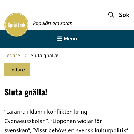
Gå
till
Sök
Framsida
innehållet
Populärt om språk
Menu
Ledare
Sluta gnälla!
Ledare
Sluta gnälla!
”Lärarna i kläm i konflikten kring
Cygnaeusskolan”, ”Lipponen vädjar för
svenskan”, ”Visst behövs en svensk kulturpolitik”.