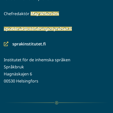
Chefredaktör
May Wikström
sprakbruk@utbildningsstyrelsen.fi
sprakinstitutet.fi
(siirryt
toiseen
Institutet för de inhemska språken
palveluun)
Språkbruk
Hagnäskajen 6
00530 Helsingfors