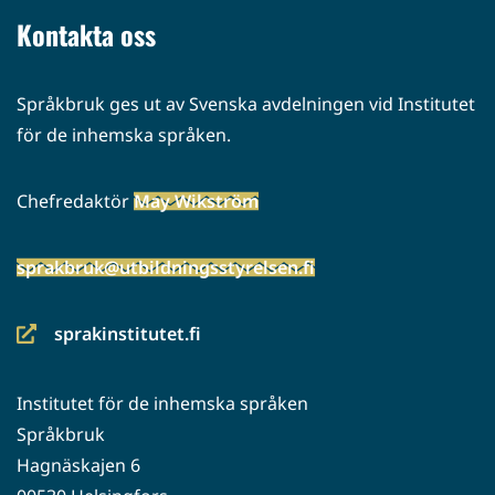
palveluun)
Kontakta oss
Språkbruk ges ut av Svenska avdelningen vid Institutet
för de inhemska språken.
Chefredaktör
May Wikström
sprakbruk@utbildningsstyrelsen.fi
sprakinstitutet.fi
(siirryt
toiseen
Institutet för de inhemska språken
palveluun)
Språkbruk
Hagnäskajen 6