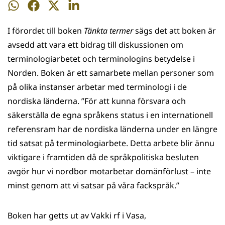
Dela
Dela
Dela
Dela
på
på
på
på
I förordet till boken
Tänkta termer
sägs det att boken är
WhatsApp
Facebook
Twitter
LinkedIn
avsedd att vara ett bidrag till diskussionen om
terminologiarbetet och terminologins betydelse i
Norden. Boken är ett samarbete mellan personer som
på olika instanser arbetar med terminologi i de
nordiska länderna. ”För att kunna försvara och
säkerställa de egna språkens status i en internationell
referensram har de nordiska länderna under en längre
tid satsat på terminologiarbete. Detta arbete blir ännu
viktigare i framtiden då de språkpolitiska besluten
avgör hur vi nordbor motarbetar domänförlust – inte
minst genom att vi satsar på våra fackspråk.”
Boken har getts ut av Vakki rf i Vasa,