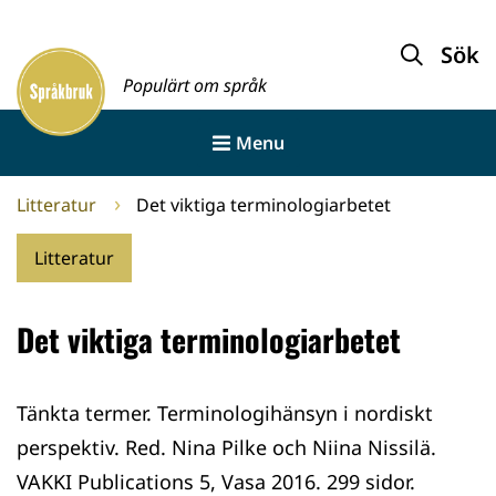
Gå
till
Sök
Framsida
innehållet
Populärt om språk
Menu
Litteratur
Det viktiga terminologiarbetet
Litteratur
Det viktiga terminologiarbetet
Tänkta termer. Terminologihänsyn i nordiskt
perspektiv. Red. Nina Pilke och Niina Nissilä.
VAKKI Publications 5, Vasa 2016. 299 sidor.