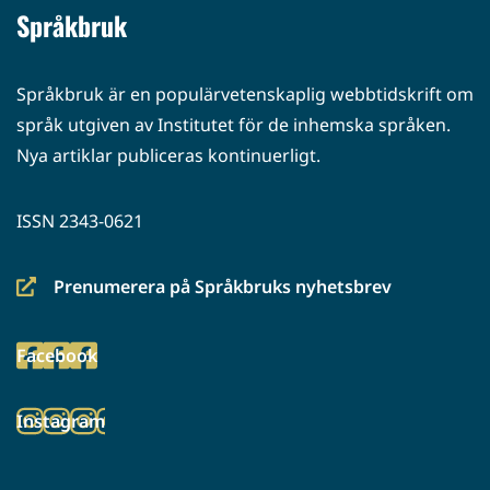
Språkbruk
Språkbruk är en populärvetenskaplig webbtidskrift om
språk utgiven av Institutet för de inhemska språken.
Nya artiklar publiceras kontinuerligt.
ISSN 2343-0621
Prenumerera på Språkbruks nyhetsbrev
(siirryt
toiseen
Facebook
palveluun)
(siirryt
toiseen
Instagram
palveluun)
(siirryt
toiseen