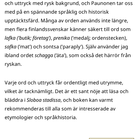
och uttryck med rysk bakgrund, och Paunonen tar oss
med på en spännande språklig och historisk
upptäcktsfärd. Många av orden används inte längre,
men flera finlandssvenskar känner säkert till ord som
lafka (’butik; företag’)
,
prenika
(’medalj; ordenstecken),
safka
(’mat’) och sontsa (’paraply’). Själv använder jag
ibland ordet
schagga
(’äta’), som också det härrör från
ryskan.
Varje ord och uttryck får ordentligt med utrymme,
vilket är tacknämligt. Det är ett sant nöje att läsa och
bläddra i
Sloboa stadissa
, och boken kan varmt
rekommenderas till alla som är intresserade av
etymologier och språkhistoria.