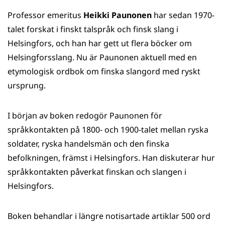
på
på
på
på
Professor emeritus
Heikki Paunonen
har sedan 1970-
WhatsApp
Facebook
Twitter
LinkedIn
talet forskat i finskt talspråk och finsk slang i
Helsingfors, och han har gett ut flera böcker om
Helsingforsslang. Nu är Paunonen aktuell med en
etymologisk ordbok om finska slangord med ryskt
ursprung.
I början av boken redogör Paunonen för
språkkontakten på 1800- och 1900-talet mellan ryska
soldater, ryska handelsmän och den finska
befolkningen, främst i Helsingfors. Han diskuterar hur
språkkontakten påverkat finskan och slangen i
Helsingfors.
Boken behandlar i längre notisartade artiklar 500 ord