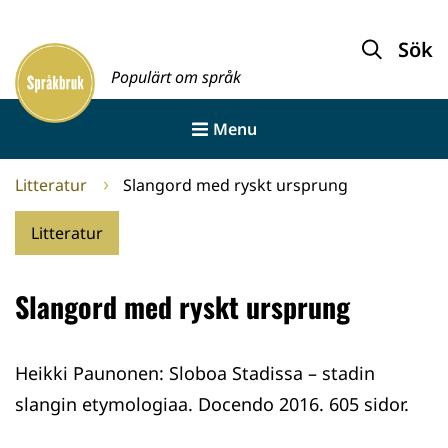
Gå
till
Sök
Framsida
innehållet
Populärt om språk
Menu
Litteratur
Slangord med ryskt ursprung
Litteratur
Slangord med ryskt ursprung
Heikki Paunonen: Sloboa Stadissa – stadin
slangin etymologiaa. Docendo 2016. 605 sidor.