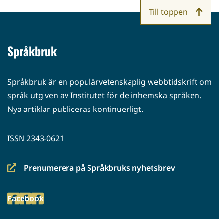
Till toppen
Språkbruk
Språkbruk är en populärvetenskaplig webbtidskrift om
språk utgiven av Institutet för de inhemska språken.
Nya artiklar publiceras kontinuerligt.
ISSN 2343-0621
Prenumerera på Språkbruks nyhetsbrev
(siirryt
toiseen
Facebook
palveluun)
(siirryt
toiseen