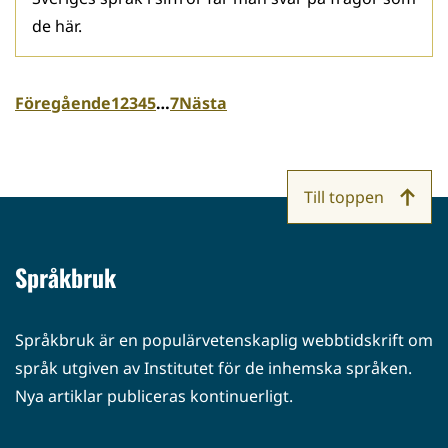
de här.
Föregående
1
2
3
4
5
…
7
Nästa
Till toppen
Språkbruk
Språkbruk är en populärvetenskaplig webbtidskrift om
språk utgiven av Institutet för de inhemska språken.
Nya artiklar publiceras kontinuerligt.