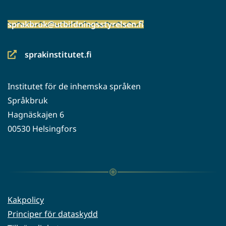
sprakbruk@utbildningsstyrelsen.fi
sprakinstitutet.fi
(siirryt
toiseen
Institutet för de inhemska språken
palveluun)
Språkbruk
Hagnäskajen 6
00530 Helsingfors
Kakpolicy
Principer för dataskydd