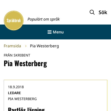
Gå
till
Sök
Framsida
innehållet
Populärt om språk
Menu
Framsida
Pia Westerberg
FRÅN SKRIBENT
Pia Westerberg
18.9.2018
LEDARE
PIA WESTERBERG
Rastlös läsning