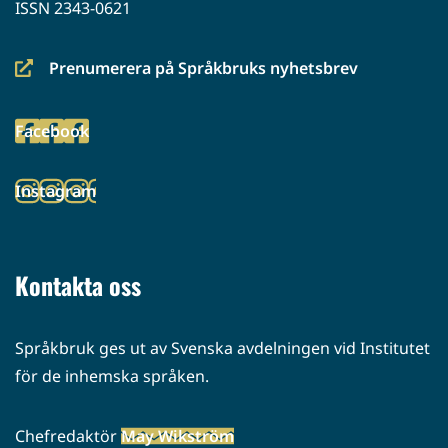
ISSN 2343-0621
Prenumerera på Språkbruks nyhetsbrev
(siirryt
toiseen
Facebook
palveluun)
(siirryt
toiseen
Instagram
palveluun)
(siirryt
toiseen
palveluun)
Kontakta oss
Språkbruk ges ut av Svenska avdelningen vid Institutet
för de inhemska språken.
Chefredaktör
May Wikström