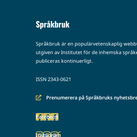
Språkbruk
Språkbruk är en populärvetenskaplig webbt
utgiven av Institutet för de inhemska språke
publiceras kontinuerligt.
ISSN 2343-0621
Prenumerera på Språkbruks nyhetsbr
(siirryt
toiseen
Facebook
palveluun)
(siirryt
toiseen
Instagram