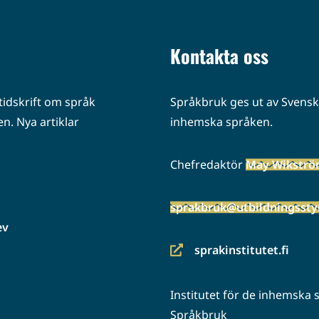
Kontakta oss
idskrift om språk
Språkbruk ges ut av Svenska
n. Nya artiklar
inhemska språken.
Chefredaktör
May Wikstr
sprakbruk@utbildningsstyr
ev
sprakinstitutet.fi
(siirryt
toiseen
Institutet för de inhemska
palveluun)
Språkbruk