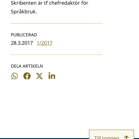
Skribenten är tf chefredaktör för
Språkbruk.
PUBLICERAD
28.3.2017
1/2017
DELA ARTIKELN
Dela
Dela
Dela
Dela
på
på
på
på
WhatsApp
Facebook
Twitter
LinkedIn
Till toppen