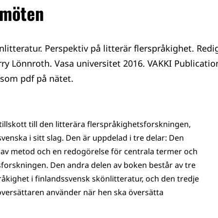
 möten
itteratur. Perspektiv på litterär flerspråkighet. Redi
ry Lönnroth. Vasa universitet 2016. VAKKI Publication
som pdf på nätet.
llskott till den litterära flerspråkighetsforskningen,
enska i sitt slag. Den är uppdelad i tre delar: Den
r av metod och en redogörelse för centrala termer och
orskningen. Den andra delen av boken består av tre
åkighet i finlandssvensk skönlitteratur, och den tredje
översättaren använder när hen ska översätta