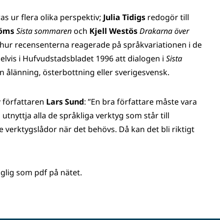
s ur flera olika perspektiv;
Julia Tidigs
redogör till
röms
Sista sommaren
och
Kjell Westös
Drakarna över
hur recensenterna reagerade på språkvariationen i de
lvis i Hufvudstadsbladet 1996 att dialogen i
Sista
en ålänning, österbottning eller sverigesvensk.
v författaren
Lars Sund
: ”En bra författare måste vara
utnyttja alla de språkliga verktyg som står till
verktygslådor när det behövs. Då kan det bli riktigt
nglig som pdf på nätet.