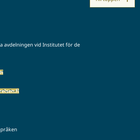
 avdelningen vid Institutet för de
öm
elsen.fi
 språken