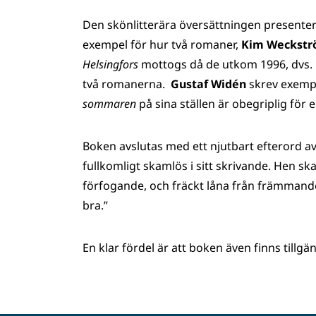
Den skönlitterära översättningen presentera
exempel för hur två romaner,
Kim Weckst
Helsingfors
mottogs då de utkom 1996, dvs. 
två romanerna.
Gustaf Widén
skrev exempe
sommaren
på sina ställen är obegriplig för 
Boken avslutas med ett njutbart efterord a
fullkomligt skamlös i sitt skrivande. Hen ska 
förfogande, och fräckt låna från främmande 
bra.”
En klar fördel är att boken även finns tillgä