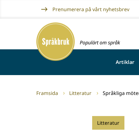
Gå
Prenumerera på vårt nyhetsbrev
till
innehållet
Framsida
Populärt om språk
Artiklar
Framsida
Litteratur
Språkliga möte
Litteratur