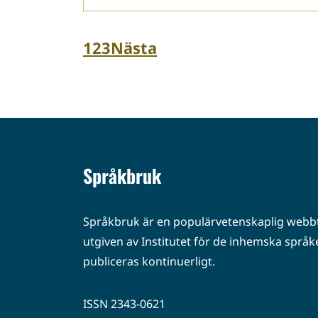
1
2
3
Nästa
Språkbruk
Språkbruk är en populärvetenskaplig webbt
utgiven av Institutet för de inhemska språke
publiceras kontinuerligt.
ISSN 2343-0621