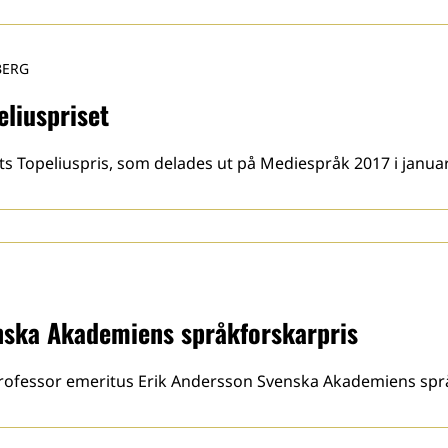
BERG
eliuspriset
ets Topeliuspris, som delades ut på Mediespråk 2017 i januar
enska Akademiens språkforskarpris
 professor emeritus Erik Andersson Svenska Akademiens språ