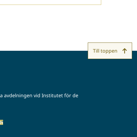
Till toppen
 avdelningen vid Institutet för de
öm