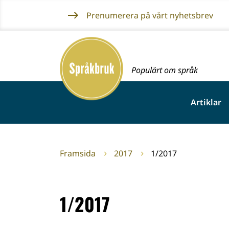
Gå
Prenumerera på vårt nyhetsbrev
till
innehållet
Framsida
Populärt om språk
Artiklar
Framsida
2017
1/2017
1/2017