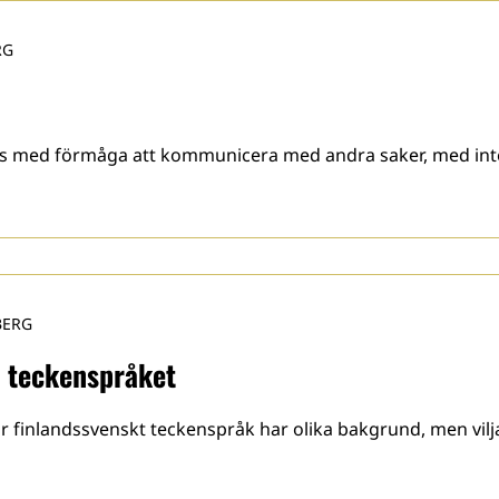
RG
tas med förmåga att kommunicera med andra saker, med inte
BERG
r teckenspråket
ör finlandssvenskt teckenspråk har olika bakgrund, men vilj