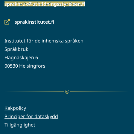
sprakbruk@utbildningsstyrelsen.fi
sprakinstitutet.fi
(siirryt
toiseen
Institutet för de inhemska språken
palveluun)
Språkbruk
Hagnäskajen 6
00530 Helsingfors
Kakpolicy
Principer för dataskydd
Tillgänglighet