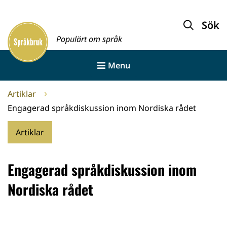
Gå
till
Sök
Framsida
innehållet
Populärt om språk
Menu
Artiklar
Engagerad språkdiskussion inom Nordiska rådet
Artiklar
Engagerad språkdiskussion inom
Nordiska rådet