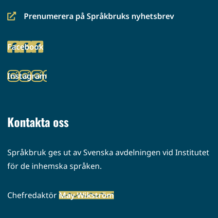
Prenumerera på Språkbruks nyhetsbrev
(siirryt
toiseen
Facebook
palveluun)
(siirryt
toiseen
Instagram
palveluun)
(siirryt
toiseen
palveluun)
Kontakta oss
Språkbruk ges ut av Svenska avdelningen vid Institutet
för de inhemska språken.
Chefredaktör
May Wikström