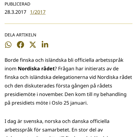
PUBLICERAD
28.3.2017
1/2017
DELA ARTIKELN
Dela
Dela
Dela
Dela
på
på
på
på
Borde finska och isländska bli officiella arbetsspråk
WhatsApp
Facebook
Twitter
LinkedIn
inom
Nordiska rådet
? Frågan har initierats av de
finska och isländska delegationerna vid Nordiska rådet
och den diskuterades första gången på rådets
presidiemöte i november. Den kom till ny behandling
på presidiets möte i Oslo 25 januari.
I dag är svenska, norska och danska officiella
arbetsspråk för samarbetet. En stor del av