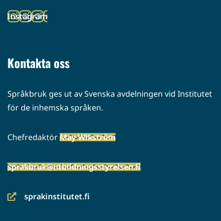
toiseen
Instagram
palveluun)
(siirryt
toiseen
palveluun)
Kontakta oss
Språkbruk ges ut av Svenska avdelningen vid Institutet
för de inhemska språken.
Chefredaktör
May Wikström
sprakbruk@utbildningsstyrelsen.fi
sprakinstitutet.fi
(siirryt
toiseen