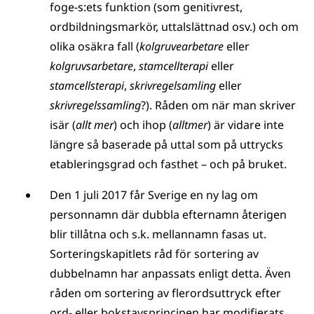
foge-s:ets funktion (som genitivrest,
ordbildningsmarkör, uttalslättnad osv.) och om
olika osäkra fall (
kolgruvearbetare
eller
kolgruvsarbetare
,
stamcellterapi
eller
stamcellsterapi
,
skrivregelsamling
eller
skrivregelssamling
?). Råden om när man skriver
isär (
allt mer
) och ihop (
alltmer
) är vidare inte
längre så baserade på uttal som på uttrycks
etableringsgrad och fasthet – och på bruket.
Den 1 juli 2017 får Sverige en ny lag om
personnamn där dubbla efternamn återigen
blir tillåtna och s.k. mellannamn fasas ut.
Sorteringskapitlets råd för sortering av
dubbelnamn har anpassats enligt detta. Även
råden om sortering av flerordsuttryck efter
ord- eller bokstavsprincipen har modifierats,