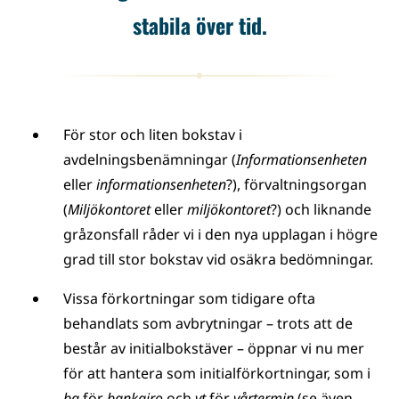
stabila över tid.
För stor och liten bokstav i
avdelningsbenämningar (
Informationsenheten
eller
informationsenheten
?), förvaltningsorgan
(
Miljökontoret
eller
miljökontoret
?) och liknande
gråzonsfall råder vi i den nya upplagan i högre
grad till stor bokstav vid osäkra bedömningar.
Vissa förkortningar som tidigare ofta
behandlats som avbrytningar – trots att de
består av initialbokstäver – öppnar vi nu mer
för att hantera som initialförkortningar, som i
bg
för
bankgiro
och
vt
för
vårtermin
(se även