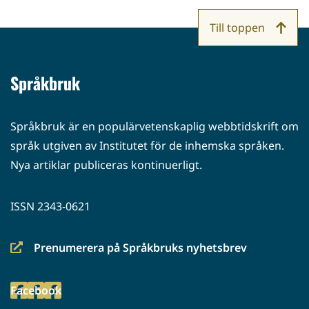
Till toppen
Språkbruk
Språkbruk är en populärvetenskaplig webbtidskrift om
språk utgiven av Institutet för de inhemska språken.
Nya artiklar publiceras kontinuerligt.
ISSN 2343-0621
Prenumerera på Språkbruks nyhetsbrev
(siirryt
toiseen
Facebook
palveluun)
(siirryt