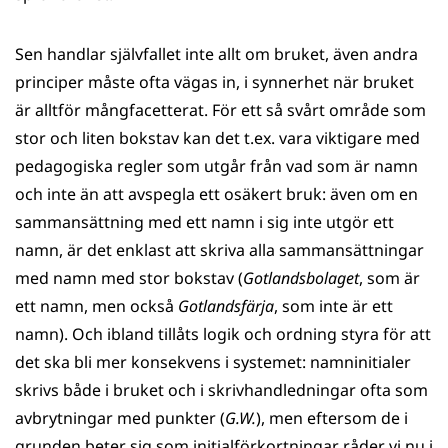
Sen handlar självfallet inte allt om bruket, även andra
principer måste ofta vägas in, i synnerhet när bruket
är alltför mångfacetterat. För ett så svårt område som
stor och liten bokstav kan det t.ex. vara viktigare med
pedagogiska regler som utgår från vad som är namn
och inte än att avspegla ett osäkert bruk: även om en
sammansättning med ett namn i sig inte utgör ett
namn, är det enklast att skriva alla sammansättningar
med namn med stor bokstav (
Gotlandsbolaget
, som är
ett namn, men också
Gotlandsfärja
, som inte är ett
namn). Och ibland tillåts logik och ordning styra för att
det ska bli mer konsekvens i systemet: namninitialer
skrivs både i bruket och i skrivhandledningar ofta som
avbrytningar med punkter (
G.W.
), men eftersom de i
grunden beter sig som initialförkortningar råder vi nu i