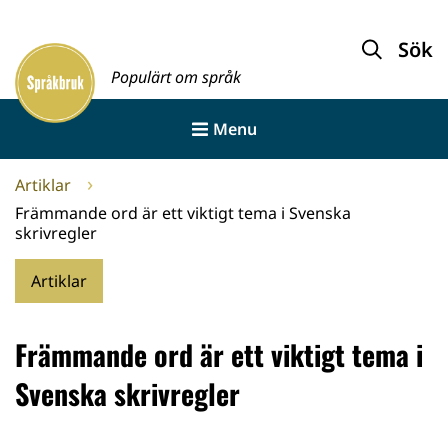
Gå
till
Sök
Framsida
innehållet
Populärt om språk
Menu
Artiklar
Främmande ord är ett viktigt tema i Svenska
skrivregler
Artiklar
Främmande ord är ett viktigt tema i
Svenska skrivregler