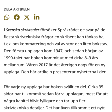
DELA ARTIKELN
Dela
Dela
Dela
Dela
på
på
på
på
I
Svenska skrivregler
försöker Språkrådet ge svar på de
WhatsApp
Facebook
Twitter
LinkedIn
flesta skrivtekniska frågor en skribent kan tänkas ha,
t.ex. om kommatering och val av stor och liten bokstav.
Den första upplagan kom 1947, och sedan början av
1990-talet har boken kommit ut med cirka 8–9 års
mellanrum. Våren 2017 är det återigen dags för en ny
upplaga. Den här artikeln presenterar nyheterna i den.
För varje ny upplaga har boken svällt en del. Cirka 35
sidor har tillkommit sedan förra upplagan, mest för att
några kapitel blivit fylligare och tar upp fler
skrivtekniska detaljer. Det har även tillkommit ett nytt