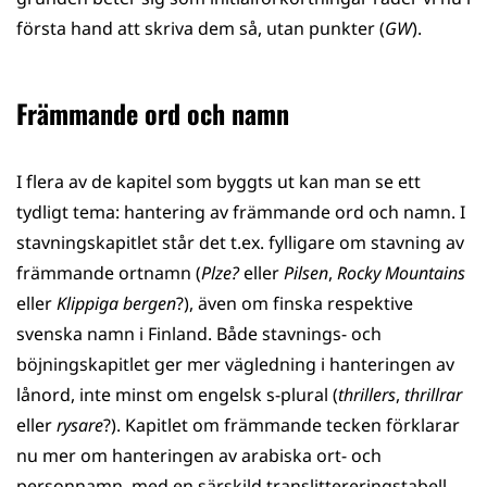
första hand att skriva dem så, utan punkter (
GW
).
Främmande ord och namn
I flera av de kapitel som byggts ut kan man se ett
tydligt tema: hantering av främmande ord och namn. I
stavningskapitlet står det t.ex. fylligare om stavning av
främmande ortnamn (
Plze?
eller
Pilsen
,
Rocky Mountains
eller
Klippiga bergen
?), även om finska respektive
svenska namn i Finland. Både stavnings- och
böjningskapitlet ger mer vägledning i hanteringen av
lånord, inte minst om engelsk s-plural (
thrillers
,
thrillrar
eller
rysare
?). Kapitlet om främmande tecken förklarar
nu mer om hanteringen av arabiska ort- och
personnamn, med en särskild translittereringstabell