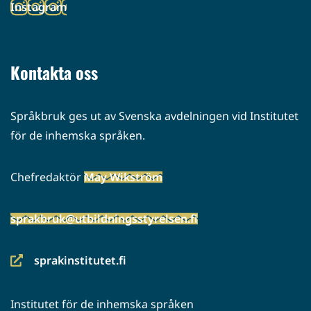
Instagram
palveluun)
(siirryt
toiseen
palveluun)
Kontakta oss
Språkbruk ges ut av Svenska avdelningen vid Institutet
för de inhemska språken.
Chefredaktör
May Wikström
sprakbruk@utbildningsstyrelsen.fi
sprakinstitutet.fi
(siirryt
toiseen
Institutet för de inhemska språken
palveluun)