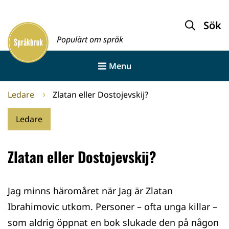
Gå
till
Sök
Framsida
innehållet
Populärt om språk
Menu
Ledare
Zlatan eller Dostojevskij?
Ledare
Zlatan eller Dostojevskij?
Jag minns häromåret när Jag är Zlatan
Ibrahimovic utkom. Personer – ofta unga killar –
som aldrig öppnat en bok slukade den på någon