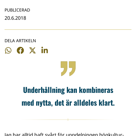
PUBLICERAD
20.6.2018
DELA ARTIKELN
Dela
Dela
Dela
Dela
på
på
på
på
WhatsApp
Facebook
Twitter
LinkedIn
Underhållning kan kombineras
med nytta, det är alldeles klart.
Jag har alltid haft svårt för uppdelningen högkultur-