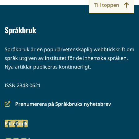
Till toppen
Språkbruk
Språkbruk är en populärvetenskaplig webbtidskrift om
språk utgiven av Institutet för de inhemska språken.
Nya artiklar publiceras kontinuerligt.
ISSN 2343-0621
Prenumerera på Språkbruks nyhetsbrev
(siirryt
toiseen
Facebook
palveluun)
(siirryt
toiseen