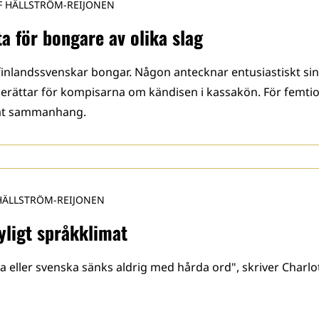
F HÄLLSTRÖM-REIJONEN
ta för bongare av olika slag
t finlandssvenskar bongar. Någon antecknar entusiastiskt sin
berättar för kompisarna om kändisen i kassakön. För femtio
nnat sammanhang.
HÄLLSTRÖM-REIJONEN
yligt språkklimat
a eller svenska sänks aldrig med hårda ord", skriver Charlo