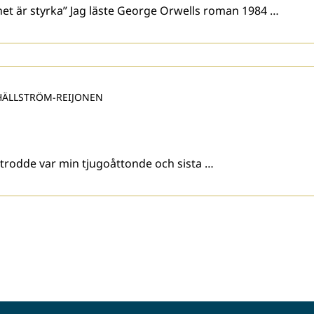
ighet är styrka” Jag läste George Orwells roman 1984 …
HÄLLSTRÖM-REIJONEN
 trodde var min tjugoåttonde och sista …