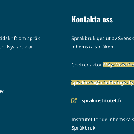
Kontakta oss
idskrift om språk
Språkbruk ges ut av Svenska
n. Nya artiklar
inhemska språken.
Chefredaktör
May Wikstr
sprakbruk@utbildningsstyr
ev
sprakinstitutet.fi
(siirryt
toiseen
Institutet för de inhemska
palveluun)
Språkbruk