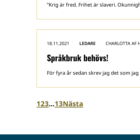
”Krig är fred. Frihet är slaveri. Okunn
18.11.2021
LEDARE
CHARLOTTA AF 
Språkbruk behövs!
För fyra år sedan skrev jag det som jag
1
2
3
…
13
Nästa