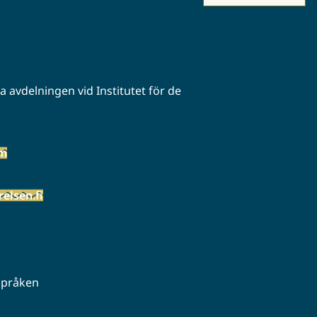
 avdelningen vid Institutet för de
öm
elsen.fi
 språken