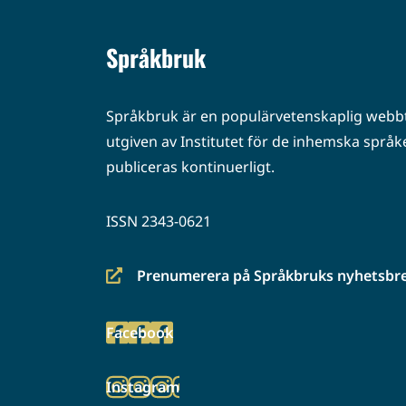
Språkbruk
Språkbruk är en populärvetenskaplig webbt
utgiven av Institutet för de inhemska språke
publiceras kontinuerligt.
ISSN 2343-0621
Prenumerera på Språkbruks nyhetsbr
(siirryt
toiseen
Facebook
palveluun)
(siirryt
toiseen
Instagram
palveluun)
(siirryt