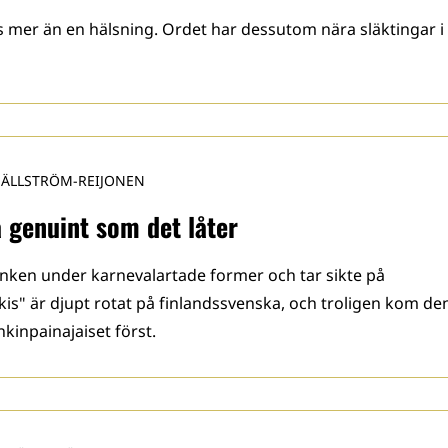
 mer än en hälsning. Ordet har dessutom nära släktingar i
HÄLLSTRÖM-REIJONEN
å genuint som det låter
änken under karnevalartade former och tar sikte på
is" är djupt rotat på finlandssvenska, och troligen kom de
kinpainajaiset först.