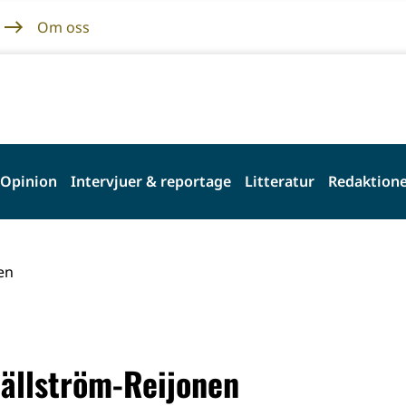
Om oss
Opinion
Intervjuer & reportage
Litteratur
Redaktione
en
Hällström-Reijonen