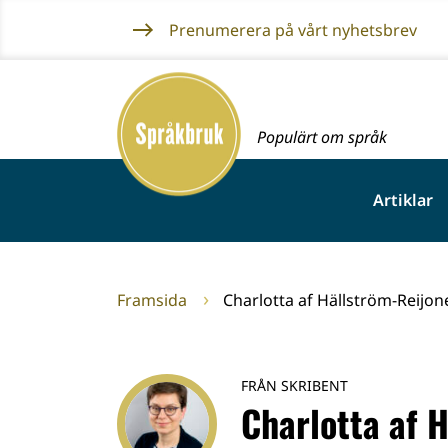
Gå
Prenumerera på vårt nyhetsbrev
till
innehållet
Framsida
Populärt om språk
Artiklar
Framsida
Charlotta af Hällström-Reijon
FRÅN SKRIBENT
Charlotta af 