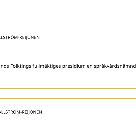
LLSTRÖM-REIJONEN
ands Folktings fullmäktiges presidium en språkvårdsnämnd
ÄLLSTRÖM-REIJONEN