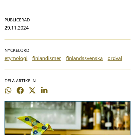
PUBLICERAD
29.11.2024
NYCKELORD
etymologi
finlandismer
finlandssvenska
ordval
DELA ARTIKELN
Dela
Dela
Dela
Dela
på
på
på
på
WhatsApp
Facebook
Twitter
LinkedIn