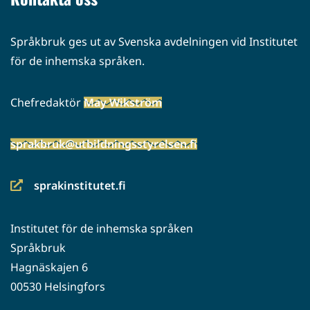
Språkbruk ges ut av Svenska avdelningen vid Institutet
för de inhemska språken.
Chefredaktör
May Wikström
sprakbruk@utbildningsstyrelsen.fi
sprakinstitutet.fi
(siirryt
toiseen
Institutet för de inhemska språken
palveluun)
Språkbruk
Hagnäskajen 6
00530 Helsingfors