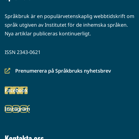
Språkbruk är en populärvetenskaplig webbtidskrift om
språk utgiven av Institutet för de inhemska språken.
Nya artiklar publiceras kontinuerligt.
ISSN 2343-0621
Prenumerera på Språkbruks nyhetsbrev
(siirryt
toiseen
Facebook
palveluun)
(siirryt
toiseen
Instagram
palveluun)
(siirryt
toiseen
palveluun)
Kontakta oss