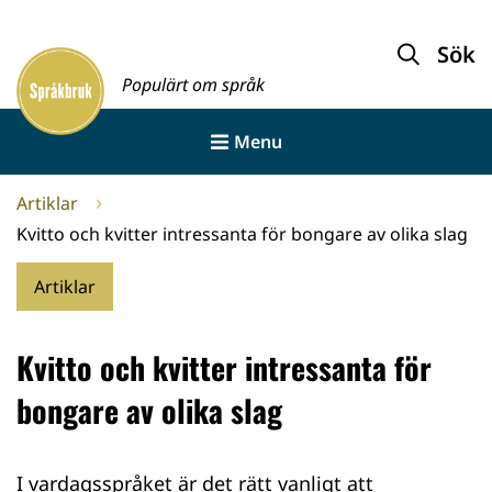
Gå
till
Sök
Framsida
innehållet
Populärt om språk
Menu
Artiklar
Kvitto och kvitter intressanta för bongare av olika slag
Artiklar
Kvitto och kvitter intressanta för
bongare av olika slag
I vardagsspråket är det rätt vanligt att