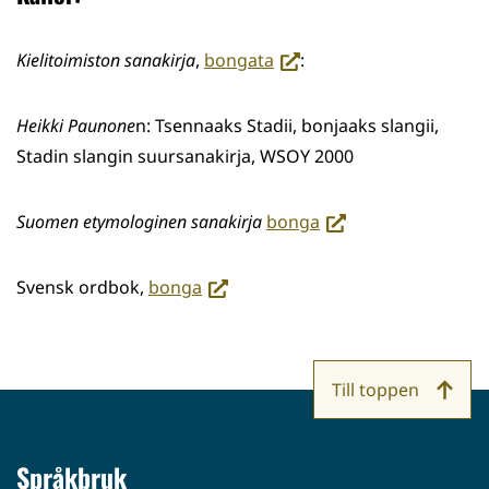
(siirryt
Kielitoimiston sanakirja
,
bongata
:
toiseen
palveluun)
Heikki Paunone
n: Tsennaaks Stadii, bonjaaks slangii,
Stadin slangin suursanakirja, WSOY 2000
(siirryt
Suomen etymologinen sanakirja
bonga
toiseen
palveluun)
(siirryt
Svensk ordbok,
bonga
toiseen
palveluun)
Till toppen
Språkbruk