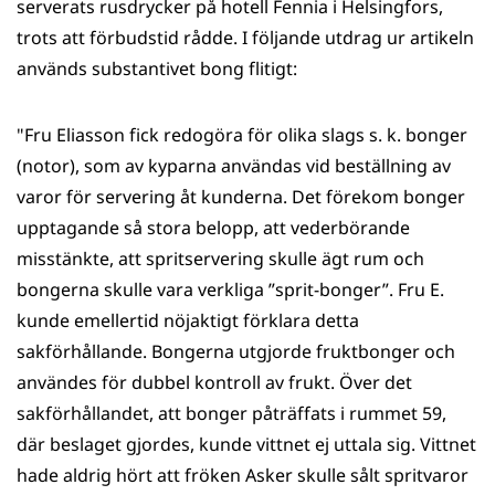
serverats rusdrycker på hotell Fennia i Helsingfors,
trots att förbudstid rådde. I följande utdrag ur artikeln
används substantivet bong flitigt:
"Fru Eliasson fick redogöra för olika slags s. k. bonger
(notor), som av kyparna användas vid beställning av
varor för servering åt kunderna. Det förekom bonger
upptagande så stora belopp, att vederbörande
misstänkte, att spritservering skulle ägt rum och
bongerna skulle vara verkliga ”sprit-bonger”. Fru E.
kunde emellertid nöjaktigt förklara detta
sakförhållande. Bongerna utgjorde fruktbonger och
användes för dubbel kontroll av frukt. Över det
sakförhållandet, att bonger påträffats i rummet 59,
där beslaget gjordes, kunde vittnet ej uttala sig. Vittnet
hade aldrig hört att fröken Asker skulle sålt spritvaror