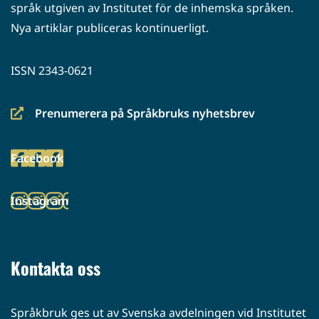
språk utgiven av Institutet för de inhemska språken.
Nya artiklar publiceras kontinuerligt.
ISSN 2343-0621
Prenumerera på Språkbruks nyhetsbrev
(siirryt
toiseen
Facebook
palveluun)
(siirryt
toiseen
Instagram
palveluun)
(siirryt
toiseen
palveluun)
Kontakta oss
Språkbruk ges ut av Svenska avdelningen vid Institutet