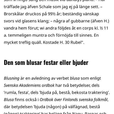
träffade jag äfven Schale som jag ej på länge sett. –
Brorskålar druckos på 99½ år; beständig vänskap
svors vid glasens klang; – några af gubbarne (äfven H.)
vandra hem förut; wi andra följdes åt en corps kl. ½ 11
a. temmeligen muntra och förnöjda till sinnes. En
mycket treflig quäll. Kostade H. 30 Rubel".
Den som blusar festar eller bjuder
Blusning
är en avledning av verbet
blusa
som enligt
Svenska Akademiens ordbok
har två betydelser, dels
’rumla, festa’, dels ’bjuda på, bestå, bekosta traktering’.
Blusa
finns också i
Ordbok över Finlands svenska folkmål
,
där betydelsen ’bjuda (någon) på välfägnad, bestå
(någon) traktering’ har belägg från Nagu, Pargas och