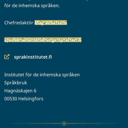
för de inhemska språken.
Chefredaktör
May Wikström
sprakbruk@utbildningsstyrelsen.fi
sprakinstitutet.fi
(siirryt
toiseen
Institutet för de inhemska språken
palveluun)
Språkbruk
Hagnäskajen 6
00530 Helsingfors