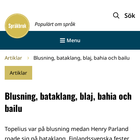
Gå
till
Sök
Framsida
innehållet
Populärt om språk
Menu
Artiklar
Blusning, bataklang, blaj, bahia och bailu
Artiklar
Blusning, bataklang, blaj, bahia och
bailu
Topelius var på blusning medan Henry Parland
roade sig på bataklang. Finlandssvenska fester