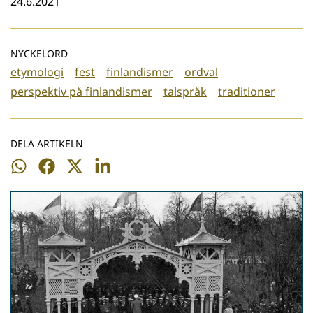
24.6.2021
NYCKELORD
etymologi
fest
finlandismer
ordval
perspektiv på finlandismer
talspråk
traditioner
DELA ARTIKELN
Dela
Dela
Dela
Dela
på
på
på
på
WhatsApp
Facebook
Twitter
LinkedIn