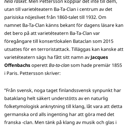
hela rasket
. Men Pettersson kopplar det inte till dem,
utan till varietéteatern Ba-Ta-Clan i centrum av det
parisiska nöjeslivet från 1860-talet till 1932. Om
namnet Ba-Ta-Clan känns bekant för dagens läsare kan
det bero på att varietéteatern Ba-Ta-Clan var
föregångare till konsertlokalen Bataclan som 2015
utsattes för en terroristattack. Tilläggas kan kanske att
varietéteatern sägs ha fått sitt namn av
Jacques
Offenbachs
operett
Ba-ta-clan
som hade premiär 1855
i Paris. Pettersson skriver:
”Från svensk, noga taget finlandssvensk synpunkt har
bataklang helt säkert understötts av en naturlig
folketymologisk anknytning till klang, låt vara att detta
germanska ord alls ingenting har att göra med det
franska -clan. Men tänk på klang av musik och glas i