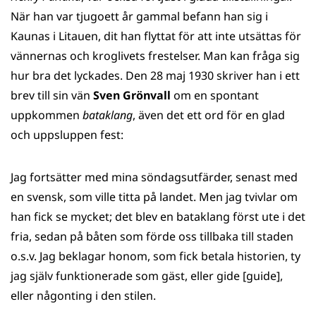
När han var tjugoett år gammal befann han sig i
Kaunas i Litauen, dit han flyttat för att inte utsättas för
vännernas och kroglivets frestelser. Man kan fråga sig
hur bra det lyckades. Den 28 maj 1930 skriver han i ett
brev till sin vän
Sven Grönvall
om en spontant
uppkommen
bataklang
, även det ett ord för en glad
och uppsluppen fest:
Jag fortsätter med mina söndagsutfärder, senast med
en svensk, som ville titta på landet. Men jag tvivlar om
han fick se mycket; det blev en bataklang först ute i det
fria, sedan på båten som förde oss tillbaka till staden
o.s.v. Jag beklagar honom, som fick betala historien, ty
jag själv funktionerade som gäst, eller gide [guide],
eller någonting i den stilen.