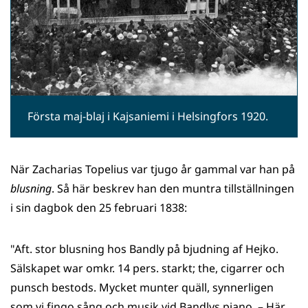
Första maj-blaj i Kajsaniemi i Helsingfors 1920.
När Zacharias Topelius var tjugo år gammal var han på
blusning
. Så här beskrev han den muntra tillställningen
i sin dagbok den 25 februari 1838:
"Aft. stor blusning hos Bandly på bjudning af Hejko.
Sälskapet war omkr. 14 pers. starkt; the, cigarrer och
punsch bestods. Mycket munter quäll, synnerligen
som vi fingo sång och musik vid Bandlys piano. – Här