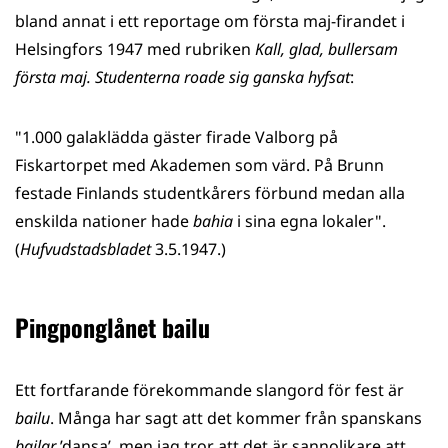
bland annat i ett reportage om första maj-firandet i
Helsingfors 1947 med rubriken
Kall, glad, bullersam
första maj. Studenterna roade sig ganska hyfsat
:
"1.000 galaklädda gäster firade Valborg på
Fiskartorpet med Akademen som värd. På Brunn
festade Finlands studentkårers förbund medan alla
enskilda nationer hade
bahia
i sina egna lokaler".
(
Hufvudstadsbladet
3.5.1947.)
Pingponglånet bailu
Ett fortfarande förekommande slangord för fest är
bailu
. Många har sagt att det kommer från spanskans
bailar
’dansa’, men jag tror att det är sannolikare att