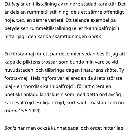
Ett
blaj
är en tillställning av mindre städad karaktär. Det
är dels en rummeltillställning, dels ett sämre offentligt
nöje, t.ex. en sämre varieté. Ett talande exempel på
betydelsen rummeltillställning (eller ”kannibalfröjd”)
hittar jag i den kända skämttidningen
Garm
:
En första-maj för ett par decennier sedan beslöt jag att
kapa de pliktens trossar, som bundo min varelse vid
huvudstaden, och tillbringa dagen i naturens sköte. Ty
första-maj i Helsingfors var allaredan då årets största
blaj – en ”nordisk kannibalfröjd”, för att citera en
poetiskt anlagd landskusin som med detta ord avsåg
karnevalfröjd. Huliganfröjd, kort sagt – nästan som nu.
(
Garm
15.5.1929)
Bahia
har man också kunnat säga, och ordet hittar jag