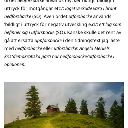
ordet
nedförsbacke
används mycket riktigt ’bildligt i
uttryck för motgångar etc.’:
laget verkade vara i brant
nedförsbacke
(SO). Även ordet
utförsbacke
används
’bildligt i uttryck för negativ utveckling e.d.’:
ett lag som
befinner sig i utförsbacke
(SO). Kanske skulle det rent av
gå att ersätta
uppförsbacke
i den tidningstext jag läste
med
nedförsbacke
eller
utförsbacke
:
Angela Merkels
kristdemokratiska parti har nedförsbacke/utförsbacke i
opinionen.