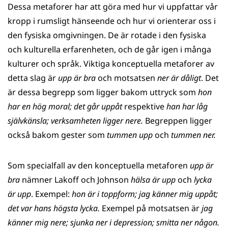
Dessa metaforer har att göra med hur vi uppfattar vår
kropp i rumsligt hänseende och hur vi orienterar oss i
den fysiska omgivningen. De är rotade i den fysiska
och kulturella erfarenheten, och de går igen i många
kulturer och språk. Viktiga konceptuella metaforer av
detta slag är
upp är bra
och motsatsen
ner är dåligt
. Det
är dessa begrepp som ligger bakom uttryck som
hon
har en hög moral; det går uppåt
respektive
han har låg
självkänsla; verksamheten ligger nere.
Begreppen ligger
också bakom gester som
tummen upp
och
tummen ner.
Som specialfall av den konceptuella metaforen
upp är
bra
nämner Lakoff och Johnson
hälsa är upp
och
lycka
är upp
. Exempel:
hon är i toppform; jag känner mig uppåt;
det var hans högsta lycka.
Exempel på motsatsen är
jag
känner mig nere; sjunka ner i depression; smitta ner någon.