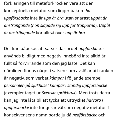
förklaringen till metaforkrocken vara att den
konceptuella metafor som ligger bakom
ha
uppförsbacke
inte är
upp är bra
utan snarast
uppåt är
ansträngande
(
hon släpade sig upp för trapporna
).
Uppåt
är ansträngande
kör alltså över
upp är bra
.
Det kan påpekas att satser där ordet
uppförsbacke
används bildligt med negativ innebörd inte alltid är
fullt så förvirrande som den jag läste. Det kan
nämligen finnas något i satsen som avslöjar att tanken
är negativ, som verbet
kämpar
i följande exempel:
personalen på sjukhuset kämpar i ständig uppförsbacke
(exemplet taget ur
Svenskt språkbruk
). Men trots detta
kan jag inte låta bli att tycka att uttrycket
ha/vara i
uppförsbacke
inte fungerar väl som negativ metafor. I
konsekvensens namn borde ju då
nedförsbacke
och