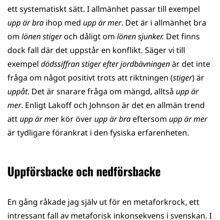
ett systematiskt sätt. I allmänhet passar till exempel
upp är bra
ihop med
upp är mer
. Det är i allmänhet bra
om
lönen stiger
och dåligt om
lönen sjunker.
Det finns
dock fall där det uppstår en konflikt. Säger vi till
exempel
dödssiffran stiger efter jordbävningen
är det inte
fråga om något positivt trots att riktningen (
stiger
) är
uppåt
. Det är snarare fråga om mängd, alltså
upp är
mer
. Enligt Lakoff och Johnson är det en allmän trend
att
upp är m
er kör över
upp är bra
eftersom
upp är mer
är tydligare förankrat i den fysiska erfarenheten.
Uppförsbacke och nedförsbacke
En gång råkade jag själv ut för en metaforkrock, ett
intressant fall av metaforisk inkonsekvens i svenskan. I