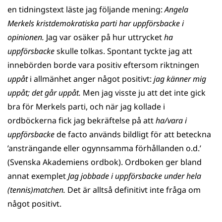
en tidningstext läste jag följande mening:
Angela
Merkels kristdemokratiska parti har uppförsbacke i
opinionen.
Jag var osäker på hur uttrycket
ha
uppförsbacke
skulle tolkas. Spontant tyckte jag att
innebörden borde vara positiv eftersom riktningen
uppåt
i allmänhet anger något positivt:
jag känner mig
uppåt; det går uppåt.
Men jag visste ju att det inte gick
bra för Merkels parti, och när jag kollade i
ordböckerna fick jag bekräftelse på att
ha/vara i
uppförsbacke
de facto används bildligt för att beteckna
’ansträngande eller ogynnsamma förhållanden o.d.’
(Svenska Akademiens ordbok). Ordboken ger bland
annat exemplet
Jag jobbade i uppförsbacke under hela
(tennis)matchen.
Det är alltså definitivt inte fråga om
något positivt.