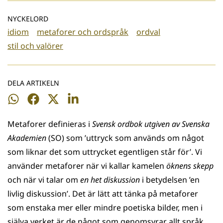
NYCKELORD
idiom
metaforer och ordspråk
ordval
stil och valörer
DELA ARTIKELN
Dela
Dela
Dela
Dela
på
på
på
på
Metaforer definieras i
Svensk ordbok utgiven av Svenska
WhatsApp
Facebook
Twitter
LinkedIn
Akademien
(SO) som ’uttryck som används om något
som liknar det som uttrycket egentligen står för’. Vi
använder metaforer när vi kallar kamelen
öknens skepp
och när vi talar om
en het diskussion
i betydelsen ’en
livlig diskussion’. Det är lätt att tänka på metaforer
som enstaka mer eller mindre poetiska bilder, men i
själva verket är de något som genomsyrar allt språk.