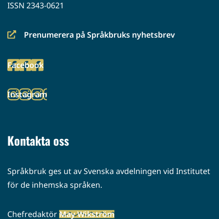
ISSN 2343-0621
Prenumerera på Språkbruks nyhetsbrev
(siirryt
toiseen
Facebook
palveluun)
(siirryt
toiseen
Instagram
palveluun)
(siirryt
toiseen
palveluun)
Kontakta oss
Språkbruk ges ut av Svenska avdelningen vid Institutet
för de inhemska språken.
Chefredaktör
May Wikström