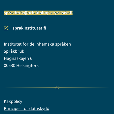
sprakbruk@utbildningsstyrelsen.fi
sprakinstitutet.fi
(siirryt
toiseen
Institutet för de inhemska språken
palveluun)
Språkbruk
Hagnäskajen 6
00530 Helsingfors
Kakpolicy
Principer för dataskydd