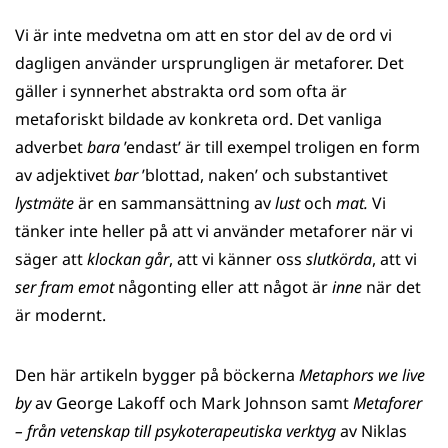
Vi är inte medvetna om att en stor del av de ord vi
dagligen använder ursprungligen är metaforer. Det
gäller i synnerhet abstrakta ord som ofta är
metaforiskt bildade av konkreta ord. Det vanliga
adverbet
bara
’endast’ är till exempel troligen en form
av adjektivet
bar
’blottad, naken’ och substantivet
lystmäte
är en sammansättning av
lust
och
mat.
Vi
tänker inte heller på att vi använder metaforer när vi
säger att
klockan går
, att vi känner oss
slutkörda
, att vi
ser fram emot
någonting eller att något är
inne
när det
är modernt.
Den här artikeln bygger på böckerna
Metaphors we live
by
av George Lakoff och Mark Johnson samt
Metaforer
– från vetenskap till psykoterapeutiska verktyg
av Niklas