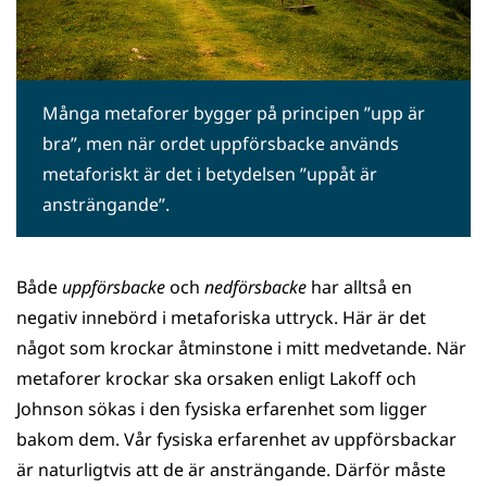
Många metaforer bygger på principen ”upp är
bra”, men när ordet uppförsbacke används
metaforiskt är det i betydelsen ”uppåt är
ansträngande”.
Både
uppförsbacke
och
nedförsbacke
har alltså en
negativ innebörd i metaforiska uttryck. Här är det
något som krockar åtminstone i mitt medvetande. När
metaforer krockar ska orsaken enligt Lakoff och
Johnson sökas i den fysiska erfarenhet som ligger
bakom dem. Vår fysiska erfarenhet av uppförsbackar
är naturligtvis att de är ansträngande. Därför måste