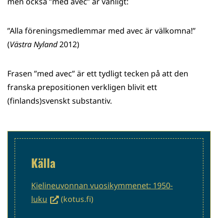
men också ”med avec” är vanligt:
”Alla föreningsmedlemmar med avec är välkomna!”
(
Västra Nyland
2012)
Frasen ”med avec” är ett tydligt tecken på att den
franska prepositionen verkligen blivit ett
(finlands)svenskt substantiv.
Källa
Kielineuvonnan vuosikymmenet: 1950-
(siirryt
luku
(kotus.fi)
toiseen