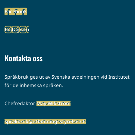
toiseen
Facebook
palveluun)
(siirryt
toiseen
Instagram
palveluun)
(siirryt
toiseen
palveluun)
Kontakta oss
Språkbruk ges ut av Svenska avdelningen vid Institutet
för de inhemska språken.
Chefredaktör
May Wikström
sprakbruk@utbildningsstyrelsen.fi