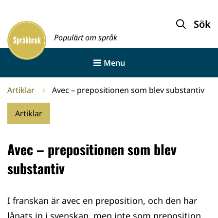
Gå
till
Sök
Framsida
innehållet
Populärt om språk
Menu
Artiklar
Avec – prepositionen som blev substantiv
Artiklar
Avec – prepositionen som blev
substantiv
I franskan är avec en preposition, och den har
lånats in i svenskan, men inte som preposition.