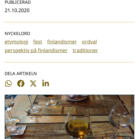
PUBLICERAD
21.10.2020
NYCKELORD
etymologi
fest
finlandismer
ordval
perspektiv på finlandismer
traditioner
DELA ARTIKELN
Dela
Dela
Dela
Dela
på
på
på
på
WhatsApp
Facebook
Twitter
LinkedIn