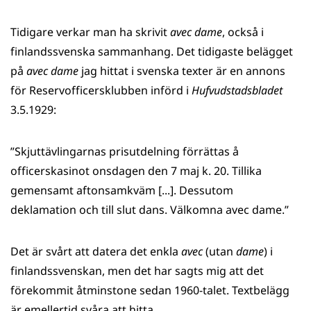
Tidigare verkar man ha skrivit
avec dame
, också i
finlandssvenska sammanhang. Det tidigaste belägget
på
avec dame
jag hittat i svenska texter är en annons
för Reservofficersklubben införd i
Hufvudstadsbladet
3.5.1929:
”Skjuttävlingarnas prisutdelning förrättas å
officerskasinot onsdagen den 7 maj k. 20. Tillika
gemensamt aftonsamkväm [...]. Dessutom
deklamation och till slut dans. Välkomna avec dame.”
Det är svårt att datera det enkla
avec
(utan
dame
) i
finlandssvenskan, men det har sagts mig att det
förekommit åtminstone sedan 1960-talet. Textbelägg
är emellertid svåra att hitta.