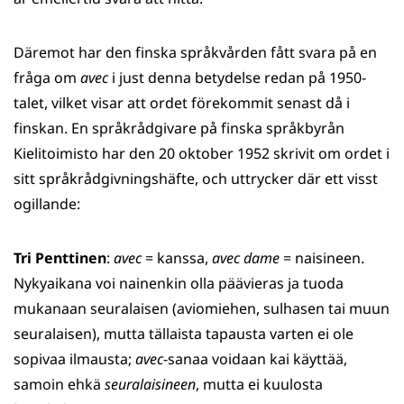
Däremot har den finska språkvården fått svara på en
fråga om
avec
i just denna betydelse redan på 1950-
talet, vilket visar att ordet förekommit senast då i
finskan. En språkrådgivare på finska språkbyrån
Kielitoimisto har den 20 oktober 1952 skrivit om ordet i
sitt språkrådgivningshäfte, och uttrycker där ett visst
ogillande:
Tri Penttinen
:
avec
= kanssa,
avec dame
= naisineen.
Nykyaikana voi nainenkin olla päävieras ja tuoda
mukanaan seuralaisen (aviomiehen, sulhasen tai muun
seuralaisen), mutta tällaista tapausta varten ei ole
sopivaa ilmausta;
avec
-sanaa voidaan kai käyttää,
samoin ehkä
seuralaisineen
, mutta ei kuulosta