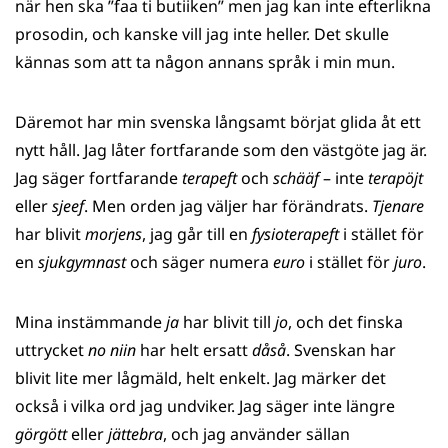
när hen ska ”faa ti butiiken” men jag kan inte efterlikna
prosodin, och kanske vill jag inte heller. Det skulle
kännas som att ta någon annans språk i min mun.
Däremot har min svenska långsamt börjat glida åt ett
nytt håll. Jag låter fortfarande som den västgöte jag är.
Jag säger fortfarande
terapeft
och
schääf
– inte
terapöjt
eller
sjeef
. Men orden jag väljer har förändrats.
Tjenare
har blivit
morjens
, jag går till en
fysioterapeft
i stället för
en
sjukgymnast
och säger numera
euro
i stället för
juro
.
Mina instämmande
ja
har blivit till
jo
, och det finska
uttrycket
no niin
har helt ersatt
dåså
. Svenskan har
blivit lite mer lågmäld, helt enkelt. Jag märker det
också i vilka ord jag undviker. Jag säger inte längre
görgött
eller
jättebra
, och jag använder sällan