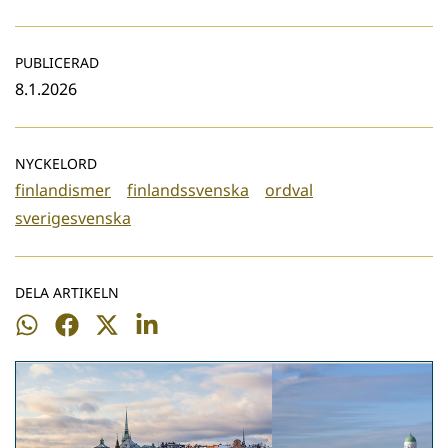
PUBLICERAD
8.1.2026
NYCKELORD
finlandismer
finlandssvenska
ordval
sverigesvenska
DELA ARTIKELN
Dela
Dela
Dela
Dela
på
på
på
på
WhatsApp
Facebook
Twitter
LinkedIn