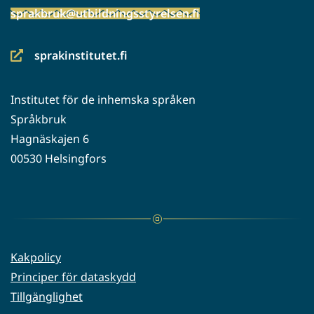
sprakbruk@utbildningsstyrelsen.fi
sprakinstitutet.fi
(siirryt
toiseen
Institutet för de inhemska språken
palveluun)
Språkbruk
Hagnäskajen 6
00530 Helsingfors
Kakpolicy
Principer för dataskydd
Tillgänglighet