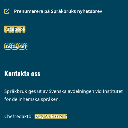
Prenumerera på Språkbruks nyhetsbrev
(siirryt
toiseen
Facebook
palveluun)
(siirryt
toiseen
Instagram
palveluun)
(siirryt
toiseen
palveluun)
Kontakta oss
Språkbruk ges ut av Svenska avdelningen vid Institutet
för de inhemska språken.
Chefredaktör
May Wikström