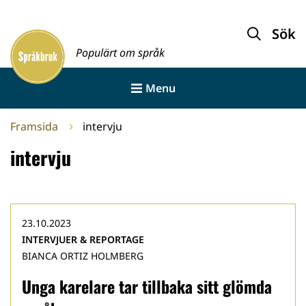
Gå
till
Sök
Framsida
innehållet
Populärt om språk
Menu
Framsida
intervju
intervju
23.10.2023
INTERVJUER & REPORTAGE
BIANCA ORTIZ HOLMBERG
Unga karelare tar tillbaka sitt glömda