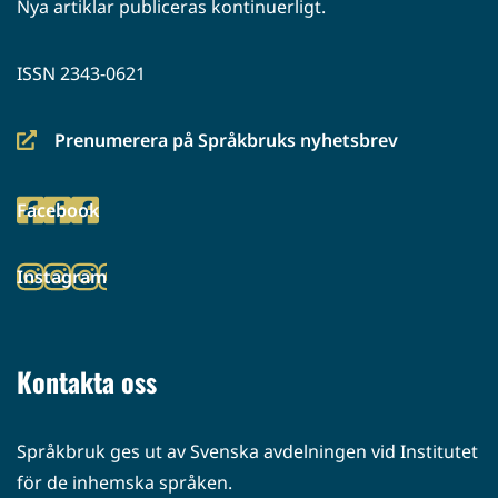
Nya artiklar publiceras kontinuerligt.
ISSN 2343-0621
Prenumerera på Språkbruks nyhetsbrev
(siirryt
toiseen
Facebook
palveluun)
(siirryt
toiseen
Instagram
palveluun)
(siirryt
toiseen
palveluun)
Kontakta oss
Språkbruk ges ut av Svenska avdelningen vid Institutet
för de inhemska språken.