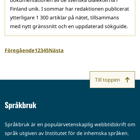
dokumentationen av de svenska dialekterna i
Finland unik. I sommar har redaktionen publicerat
ytterligare 1 300 artiklar på nätet, tillsammans
med nytt gränssnitt och en uppdaterad sökguide.
Föregående
1
2
3
4
5
Nästa
Till toppen
Språkbruk
Språkbruk är en populärvetenskaplig webbtidskrift om
språk utgiven av Institutet för de inhemska språken.