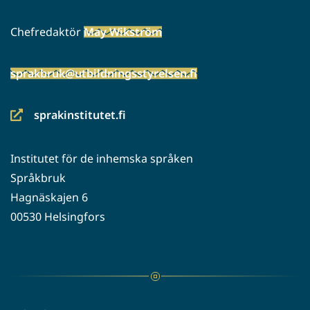
Chefredaktör
May Wikström
sprakbruk@utbildningsstyrelsen.fi
sprakinstitutet.fi
(siirryt
toiseen
Institutet för de inhemska språken
palveluun)
Språkbruk
Hagnäskajen 6
00530 Helsingfors