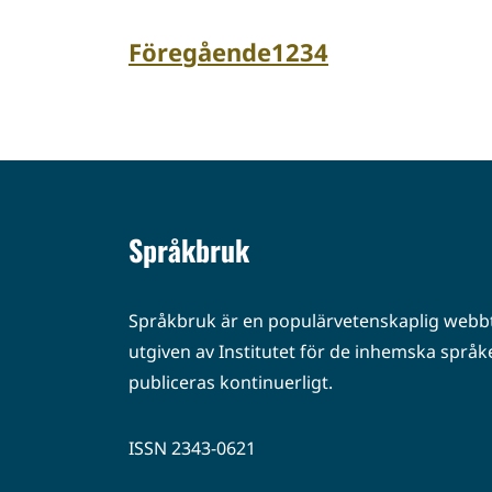
Föregående
1
2
3
4
Språkbruk
Språkbruk är en populärvetenskaplig webbt
utgiven av Institutet för de inhemska språke
publiceras kontinuerligt.
ISSN 2343-0621