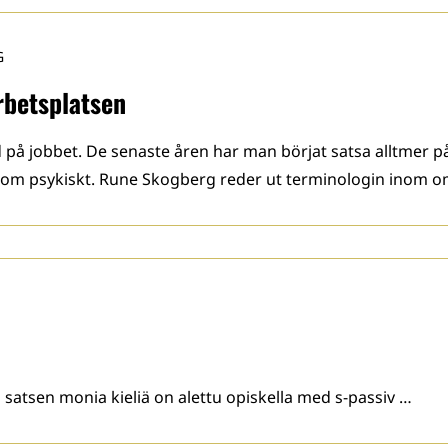
G
rbetsplatsen
tid på jobbet. De senaste åren har man börjat satsa alltmer p
 som psykiskt. Rune Skogberg reder ut terminologin inom o
satsen monia kieliä on alettu opiskella med s-passiv …