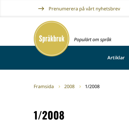
Gå
Prenumerera på vårt nyhetsbrev
till
innehållet
Framsida
Populärt om språk
Artiklar
Framsida
2008
1/2008
1/2008