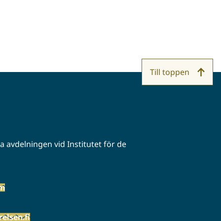
Till toppen
 avdelningen vid Institutet för de
öm
elsen.fi