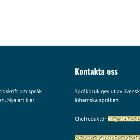
Kontakta oss
idskrift om språk
Språkbruk ges ut av Svenska
n. Nya artiklar
inhemska språken.
Chefredaktör
May Wikstr
sprakbruk@utbildningsstyr