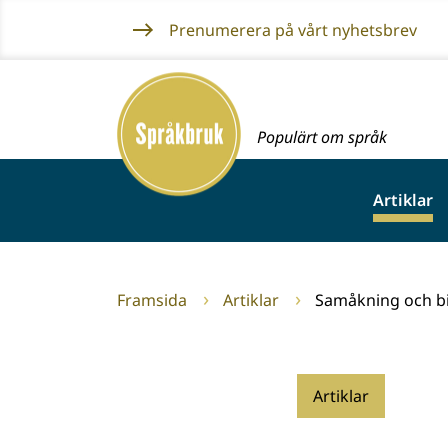
Gå
Prenumerera på vårt nyhetsbrev
till
innehållet
Framsida
Populärt om språk
Artiklar
Framsida
Artiklar
Samåkning och bi
Artiklar