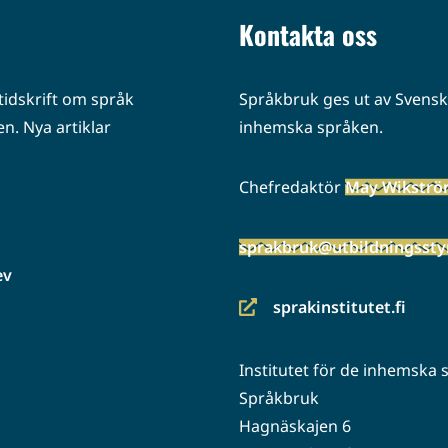
Kontakta oss
idskrift om språk
Språkbruk ges ut av Svenska
n. Nya artiklar
inhemska språken.
Chefredaktör
May Wikstr
sprakbruk@utbildningsstyr
ev
sprakinstitutet.fi
(siirryt
toiseen
Institutet för de inhemska
palveluun)
Språkbruk
Hagnäskajen 6