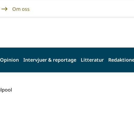
Om oss
Opinion
Intervjuer & reportage
Litteratur
Redaktione
lpool