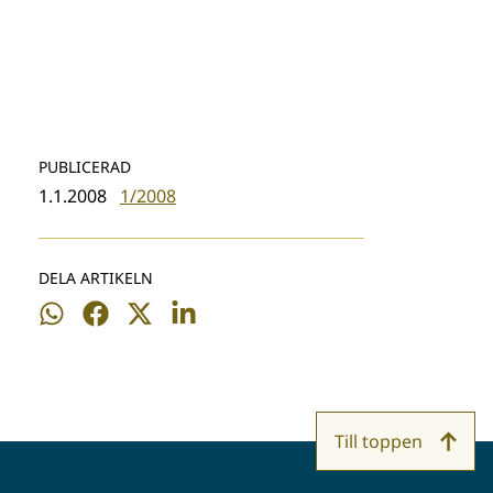
PUBLICERAD
1.1.2008
1/2008
DELA ARTIKELN
Dela
Dela
Dela
Dela
på
på
på
på
WhatsApp
Facebook
Twitter
LinkedIn
Till toppen