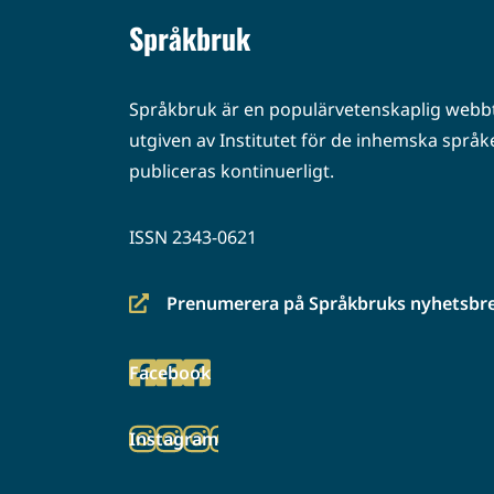
Språkbruk
Språkbruk är en populärvetenskaplig webbt
utgiven av Institutet för de inhemska språke
publiceras kontinuerligt.
ISSN 2343-0621
Prenumerera på Språkbruks nyhetsbr
(siirryt
toiseen
Facebook
palveluun)
(siirryt
toiseen
Instagram
palveluun)
(siirryt
toiseen