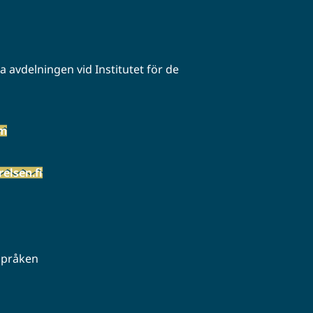
 avdelningen vid Institutet för de
öm
elsen.fi
 språken