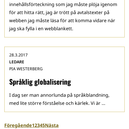
innehållsförteckning som jag måste plöja igenom
för att hitta rätt, jag är trött på avtalstexter på
webben jag måste läsa för att komma vidare när
jag ska fylla i en webblankett.
28.3.2017
LEDARE
PIA WESTERBERG
Språklig globalisering
I dag ser man annorlunda på språkblandning,
med lite större förståelse och kärlek. Vi är …
Föregående
1
2
3
4
5
Nästa