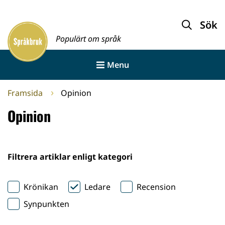
Gå
till
Sök
Framsida
innehållet
Populärt om språk
Menu
Framsida
Opinion
Opinion
Filtrera artiklar enligt kategori
Krönikan
Ledare
Recension
Synpunkten