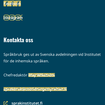
Facebook
palveluun)
(siirryt
toiseen
Instagram
palveluun)
(siirryt
toiseen
palveluun)
Kontakta oss
Språkbruk ges ut av Svenska avdelningen vid Institutet
för de inhemska språken.
Chefredaktör
May Wikström
sprakbruk@utbildningsstyrelsen.fi
sprakinstitutet.fi