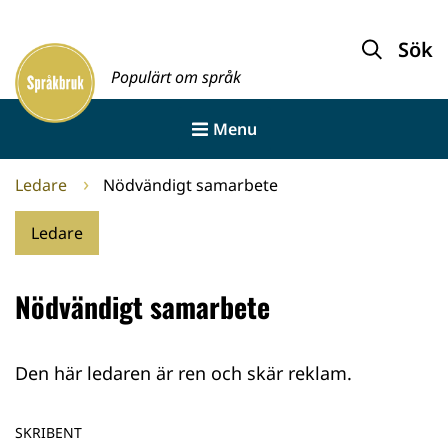
Gå
till
Sök
Framsida
innehållet
Populärt om språk
Menu
Ledare
Nödvändigt samarbete
Ledare
Nödvändigt samarbete
Den här ledaren är ren och skär reklam.
SKRIBENT