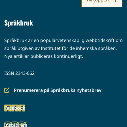
Språkbruk
Språkbruk är en populärvetenskaplig webbtidskrift om
språk utgiven av Institutet för de inhemska språken.
Nya artiklar publiceras kontinuerligt.
ISSN 2343-0621
Prenumerera på Språkbruks nyhetsbrev
(siirryt
toiseen
Facebook
palveluun)
(siirryt
toiseen
Instagram