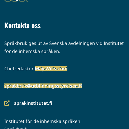
palveluun)
(siirryt
toiseen
palveluun)
Kontakta oss
Språkbruk ges ut av Svenska avdelningen vid Institutet
för de inhemska språken.
Chefredaktör
May Wikström
sprakbruk@utbildningsstyrelsen.fi
sprakinstitutet.fi
(siirryt
toiseen
Institutet för de inhemska språken
palveluun)