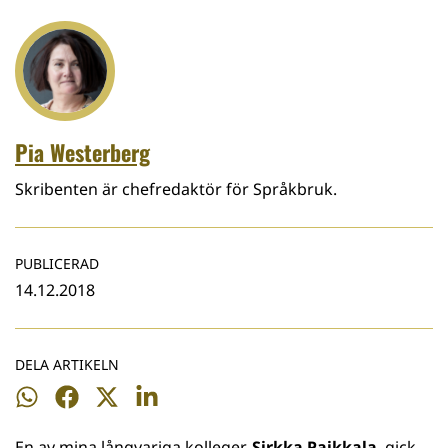
Pia Westerberg
Skribenten är chefredaktör för Språkbruk.
PUBLICERAD
14.12.2018
DELA ARTIKELN
Dela
Dela
Dela
Dela
på
på
på
på
En av mina långvariga kolleger,
Sirkka Paikkala
, gick