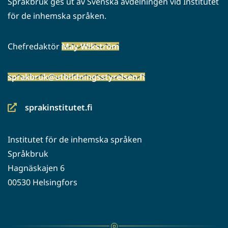
Språkbruk ges ut av Svenska avdelningen vid Institutet
för de inhemska språken.
Chefredaktör
May Wikström
sprakbruk@utbildningsstyrelsen.fi
sprakinstitutet.fi
(siirryt
toiseen
Institutet för de inhemska språken
palveluun)
Språkbruk
Hagnäskajen 6
00530 Helsingfors