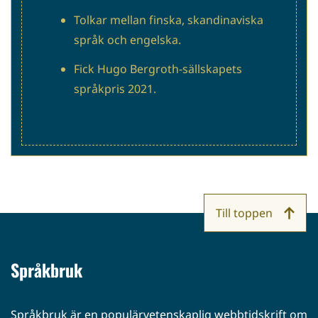
Tolkar mellan finska, skandinaviska
språk och engelska.
Fick Hugo Bergroth-sällskapets
språkpris 2021.
Till toppen
Språkbruk
Språkbruk är en populärvetenskaplig webbtidskrift om