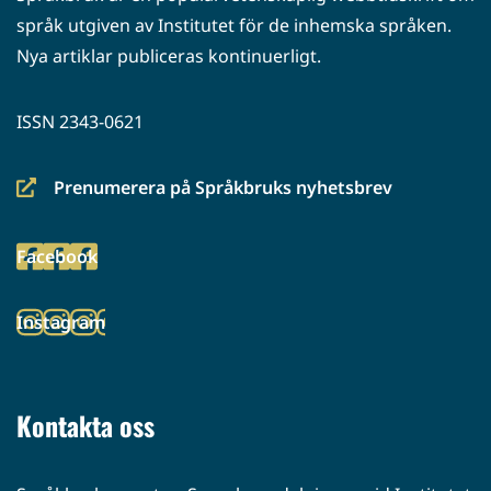
språk utgiven av Institutet för de inhemska språken.
Nya artiklar publiceras kontinuerligt.
ISSN 2343-0621
Prenumerera på Språkbruks nyhetsbrev
(siirryt
toiseen
Facebook
palveluun)
(siirryt
toiseen
Instagram
palveluun)
(siirryt
toiseen
palveluun)
Kontakta oss