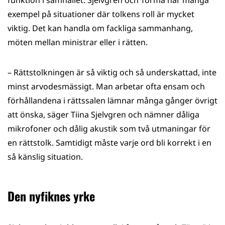
funktion i samhället. Sjelvgren och Törmä har många
exempel på situationer där tolkens roll är mycket
viktig. Det kan handla om fackliga sammanhang,
möten mellan ministrar eller i rätten.
​– Rättstolkningen är så viktig och så underskattad, inte
minst arvodesmässigt. Man arbetar ofta ensam och
förhållandena i rättssalen lämnar många gånger övrigt
att önska, säger Tiina Sjelvgren och nämner dåliga
mikrofoner och dålig akustik som två utmaningar för
en rättstolk. Samtidigt måste varje ord bli korrekt i en
så känslig situation.
Den nyfiknes yrke