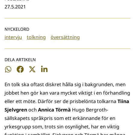
27.5.2021
NYCKELORD
intervju
tolkning
översättning
DELA ARTIKELN
Dela
Dela
Dela
Dela
på
på
på
på
En tolk ska oftast diskret hålla sig i bakgrunden, men
WhatsApp
Facebook
Twitter
LinkedIn
jobbet hen gör kan vara mycket viktigt i en förhandling
eller ett möte. Därför ser de prisbelönta tolkarna
Tiina
Sjelvgren
och
Annica Törmä
Hugo Bergroth-
sällskapets språkpris som ett erkännande för en
yrkesgrupp som, trots sin osynlighet, har en viktig