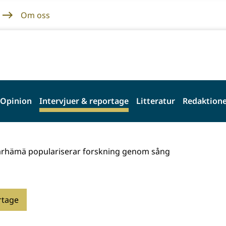
Om oss
Opinion
Intervjuer & reportage
Litteratur
Redaktione
rhämä populariserar forskning genom sång
rtage