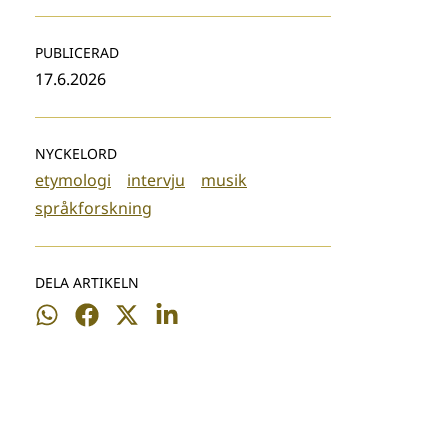
PUBLICERAD
17.6.2026
NYCKELORD
etymologi
intervju
musik
språkforskning
DELA ARTIKELN
Dela
Dela
Dela
Dela
på
på
på
på
WhatsApp
Facebook
Twitter
LinkedIn