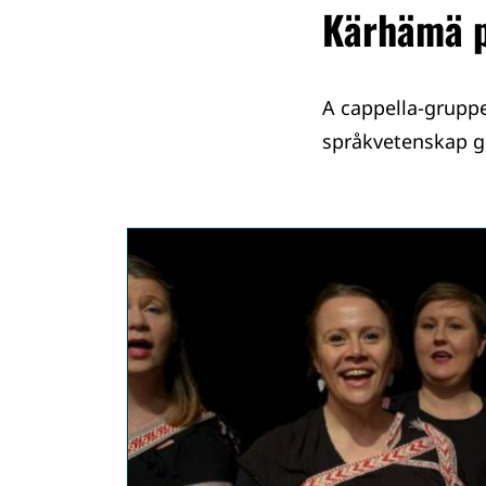
Kärhämä p
A cappella-grupp
språkvetenskap g