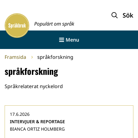
Gå
till
Sök
Framsida
innehållet
Populärt om språk
Menu
Framsida
språkforskning
språkforskning
Språkrelaterat nyckelord
17.6.2026
INTERVJUER & REPORTAGE
BIANCA ORTIZ HOLMBERG