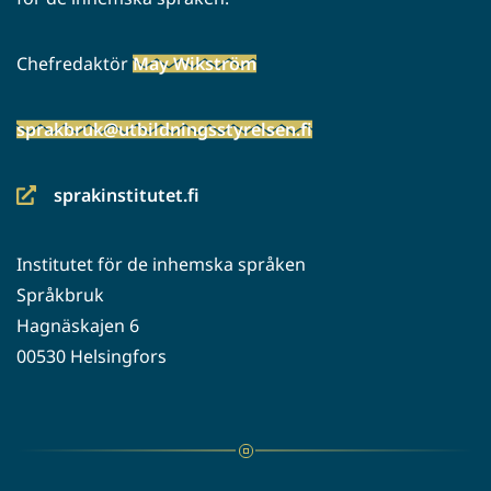
Chefredaktör
May Wikström
sprakbruk@utbildningsstyrelsen.fi
sprakinstitutet.fi
(siirryt
toiseen
Institutet för de inhemska språken
palveluun)
Språkbruk
Hagnäskajen 6
00530 Helsingfors