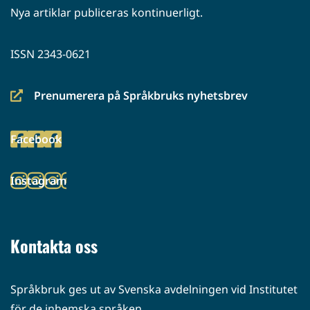
Nya artiklar publiceras kontinuerligt.
ISSN 2343-0621
Prenumerera på Språkbruks nyhetsbrev
(siirryt
toiseen
Facebook
palveluun)
(siirryt
toiseen
Instagram
palveluun)
(siirryt
toiseen
palveluun)
Kontakta oss
Språkbruk ges ut av Svenska avdelningen vid Institutet
för de inhemska språken.