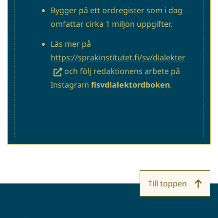
Bygger på ett ordregister som i dag
omfattar cirka 1 miljon uppgifter.
Läs mer på
(siirryt
https://sprakinstitutet.fi/sv/dialekter
toiseen
och följ redaktionens arbete på
palveluu
Instagram
fisvdialektordboken
.
Till toppen