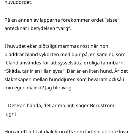
huvudordet.
På en annan av lapparna förekommer ordet ”sisse”
antecknat i betydelsen ”varg”.
I huvudet ekar plötsligt mammas röst när hon
bläddrar bland vykorten med djur på, en samling som
ibland användes för att sysselsätta oroliga famnbarn:
”Skåda, tär ir en lillan sysa”. Där är en liten hund. Är det
släktskapen mellan hunddjuren som bevarats också i
min egen dialekt? Jag blir ivrig.
– Det kan hända, det är möjligt, säger Bergström
lugnt.
Hon är ett luttrat dialektproffs som lärt sig att inte lova