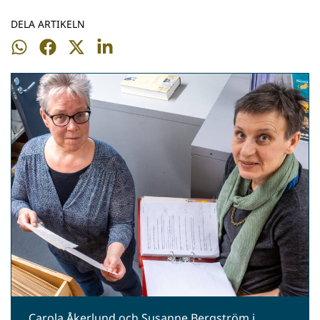
DELA ARTIKELN
Dela
Dela
Dela
Dela
på
på
på
på
WhatsApp
Facebook
Twitter
LinkedIn
Carola Åkerlund och Susanne Bergström i