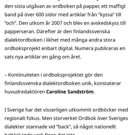
den sista utgåvan av ordboken på papper, ett maffigt
band på över 600 sidor med artiklar från ”kyssa” till
”och”. Den utkom år 2007 och blev en avskedskyss till
papperseran. Därefter är den finlandssvenska
dialektordboken i likhet med många andra stora
ordboksprojekt enbart digital. Numera publiceras en
sats nya artiklar en gång om året.
– Kontinuiteten i ordboksprojektet gör den
finlandssvenska dialektordboken unik, konstaterar
huvudredaktören
Caroline Sandström
.
I Sverige har det visserligen utkommit ordböcker med
regionalt fokus. Men storverket Ordbok över Sveriges
dialekter stannade vid ”back”, så något nationellt
heltäckande verk finns det inte.