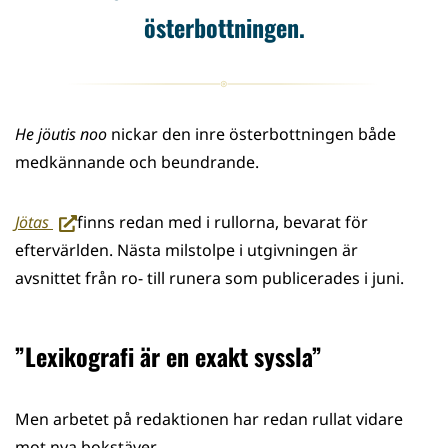
österbottningen.
He jöutis noo
nickar den inre österbottningen både
medkännande och beundrande.
(siirryt
Jötas
finns redan
med i rullorna, bevarat för
toiseen
eftervärlden. Nästa milstolpe i utgivningen är
palveluun)
avsnittet från ro- till runera som publicerades i juni.
”Lexikografi är en exakt syssla”
Men arbetet på redaktionen har redan rullat vidare
mot nya bokstäver.