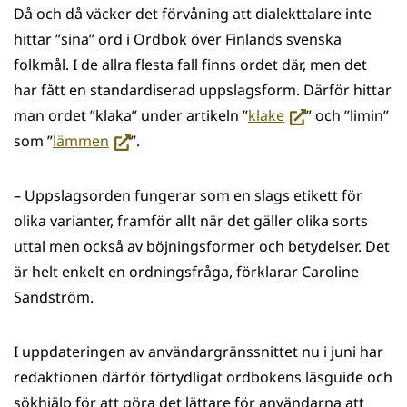
Då och då väcker det förvåning att dialekttalare inte
hittar ”sina” ord i Ordbok över Finlands svenska
folkmål. I de allra flesta fall finns ordet där, men det
har fått en standardiserad uppslagsform. Därför hittar
(siirryt
man ordet ”klaka” under artikeln ”
klake
” och ”limin”
(siirryt
toiseen
som ”
lämmen
”.
toiseen
palveluun)
palveluun)
– Uppslagsorden fungerar som en slags etikett för
olika varianter, framför allt när det gäller olika sorts
uttal men också av böjningsformer och betydelser. Det
är helt enkelt en ordningsfråga, förklarar Caroline
Sandström.
I uppdateringen av användargränssnittet nu i juni har
redaktionen därför förtydligat ordbokens läsguide och
sökhjälp för att göra det lättare för användarna att