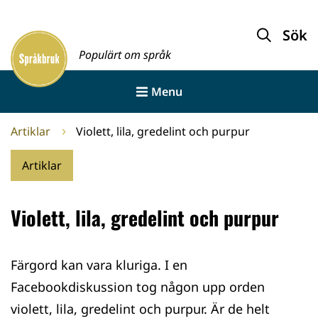
Gå
till
Sök
Framsida
innehållet
Populärt om språk
Menu
Artiklar
Violett, lila, gredelint och purpur
Artiklar
Violett, lila, gredelint och purpur
Färgord kan vara kluriga. I en
Facebookdiskussion tog någon upp orden
violett, lila, gredelint och purpur. Är de helt