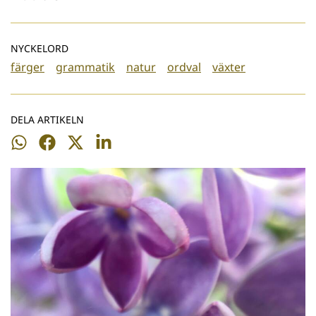
NYCKELORD
färger
grammatik
natur
ordval
växter
DELA ARTIKELN
Dela
Dela
Dela
Dela
på
på
på
på
WhatsApp
Facebook
Twitter
LinkedIn