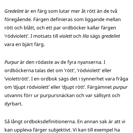
Gredelint
är en färg som lutar mer åt rött än de två
föregående. Färgen definieras som liggande mellan
rött och blått, och ett par ordböcker kallar färgen
’rödviolett’. I motsats till
violett
och
lila
sägs
gredelint
vara en bjärt färg.
Purpur
är den rödaste av de fyra nyanserna. I
ordböckerna talas det om ’rött’, ’rödviolett’ eller
’violettrött’. I en ordbok sägs det i synnerhet vara fråga
om ’djupt rödviolett’ eller ’djupt rött’. Färgämnet
purpur
utvanns förr ur purpursnäckan och var sällsynt och
dyrbart.
Så långt ordboksdefinitionerna. En annan sak är att vi
kan uppleva färger subjektivt. Vi kan till exempel ha