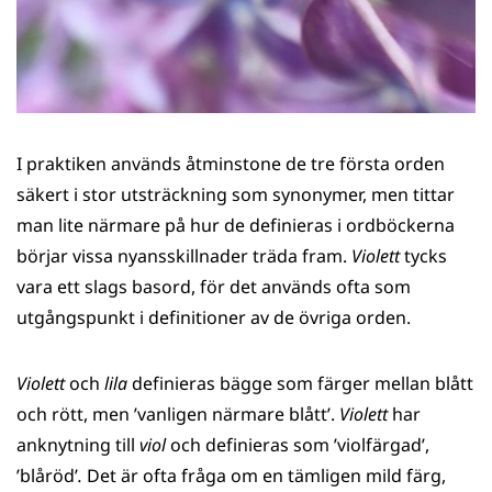
I praktiken används åtminstone de tre första orden
säkert i stor utsträckning som synonymer, men tittar
man lite närmare på hur de definieras i ordböckerna
börjar vissa nyansskillnader träda fram.
Violett
tycks
vara ett slags basord, för det används ofta som
utgångspunkt i definitioner av de övriga orden.
Violett
och
lila
definieras bägge som färger mellan blått
och rött, men ’vanligen närmare blått’.
Violett
har
anknytning till
viol
och definieras som ’violfärgad’,
’blåröd’
.
Det är ofta fråga om en tämligen mild färg,