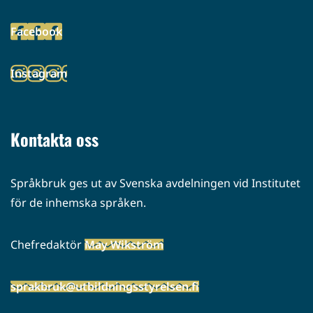
toiseen
Facebook
palveluun)
(siirryt
toiseen
Instagram
palveluun)
(siirryt
toiseen
palveluun)
Kontakta oss
Språkbruk ges ut av Svenska avdelningen vid Institutet
för de inhemska språken.
Chefredaktör
May Wikström
sprakbruk@utbildningsstyrelsen.fi