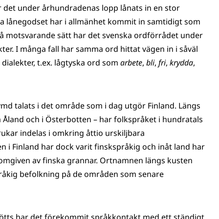
r det under århundradenas lopp lånats in en stor
ga lånegodset har i allmänhet kommit in samtidigt som
På motsvarande sätt har det svenska ordförrådet under
er. I många fall har samma ord hittat vägen in i såväl
ialekter, t.ex. lågtyska ord som
arbete
,
bli
,
fri
,
krydda
,
ymd talats i det område som i dag utgör Finland. Längs
å Åland och i Österbotten – har folkspråket i hundratals
ukar indelas i omkring åttio urskiljbara
 i Finland har dock varit finskspråkig och inåt land har
omgiven av finska grannar. Ortnamnen längs kusten
språkig befolkning på de områden som senare
 mötts har det förekommit språkkontakt med ett ständigt