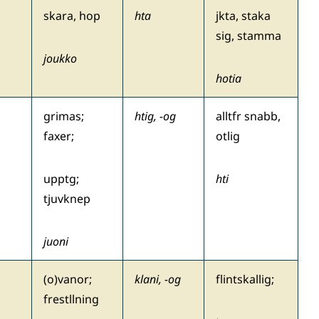
skara, hop
hta
jkta, staka
sig, stamma
joukko
hotia
grimas;
htig, -og
alltfr snabb,
faxer;
otlig
upptg;
hti
tjuvknep
juoni
(o)vanor;
klani, -og
flintskallig;
frestllning