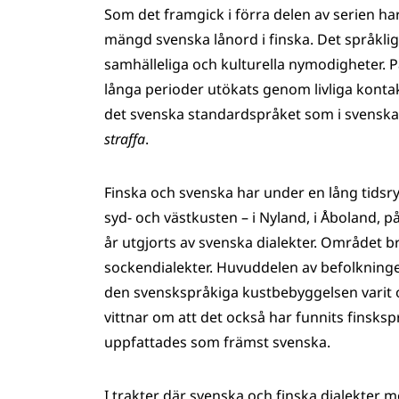
Som det framgick i förra delen av serien ha
mängd svenska lånord i finska. Det språkli
samhälleliga och kulturella nymodigheter. 
långa perioder utökats genom livliga kontakt
det svenska standardspråket som i svenska d
straffa
.
Finska och svenska har under en lång tidsr
syd- och västkusten – i Nyland, i Åboland, p
år utgjorts av svenska dialekter. Området br
sockendialekter. Huvuddelen av befolkningen
den svenskspråkiga kustbebyggelsen varit 
vittnar om att det också har funnits finsk
uppfattades som främst svenska.
I trakter där svenska och finska dialekter