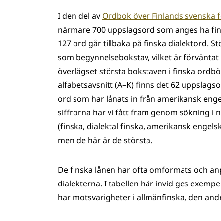
I den del av
Ordbok över Finlands svenska 
närmare 700 uppslagsord som anges ha fin
127 ord går tillbaka på finska dialektord. 
som begynnelsebokstav, vilket är förvänta
överlägset största bokstaven i finska ordbö
alfabetsavsnitt (A–K) finns det 62 uppsla
ord som har lånats in från amerikansk engel
siffrorna har vi fått fram genom sökning i
(finska, dialektal finska, amerikansk engels
men de här är de största.
De finska lånen har ofta omformats och anpa
dialekterna. I tabellen här invid ges exempe
har motsvarigheter i allmänfinska, den andra