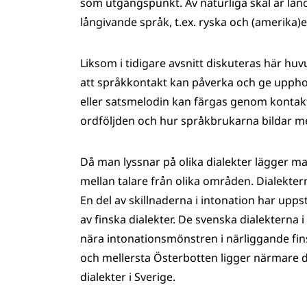
som utgångspunkt. Av naturliga skäl är låno
långivande språk, t.ex. ryska och (amerika)
Liksom i tidigare avsnitt diskuteras här hu
att språkkontakt kan påverka och ge upphov 
eller satsmelodin kan färgas genom kontakt
ordföljden och hur språkbrukarna bildar m
Då man lyssnar på olika dialekter lägger man
mellan talare från olika områden. Dialektern
En del av skillnaderna i intonation har upp
av finska dialekter. De svenska dialekterna
nära intonationsmönstren i närliggande fin
och mellersta Österbotten ligger närmare d
dialekter i Sverige.