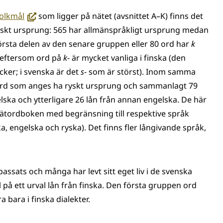
(avautuu
folkmål
som ligger på nätet (avsnittet A–K) finns det
uuteen
skt ursprung: 565 har allmänspråkligt ursprung medan
ikkunaan,
Största delen av den senare gruppen eller 80 ord har
k
siirryt
t eftersom ord på
k
- är mycket vanliga i finska (den
toiseen
cker; i svenska är det
s
- som är störst). Inom samma
palveluun)
gsord som anges ha ryskt ursprung och sammanlagt 79
ska och ytterligare 26 lån från annan engelska. De här
 nätordboken med begränsning till respektive språk
ka, engelska och ryska). Det finns fler långivande språk,
ssats och många har levt sitt eget liv i de svenska
l på ett urval lån från finska. Den första gruppen ord
 bara i finska dialekter.