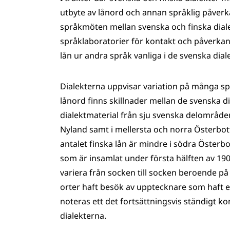
utbyte av lånord och annan språklig påve
språkmöten mellan svenska och finska diale
språklaboratorier för kontakt och påverkan 
lån ur andra språk vanliga i de svenska diale
Dialekterna uppvisar variation på många sp
lånord finns skillnader mellan de svenska 
dialektmaterial från sju svenska delområden v
Nyland samt i mellersta och norra Österbot
antalet finska lån är mindre i södra Öster
som är insamlat under första hälften av 19
variera från socken till socken beroende p
orter haft besök av upptecknare som haft ett
noteras ett det fortsättningsvis ständigt 
dialekterna.