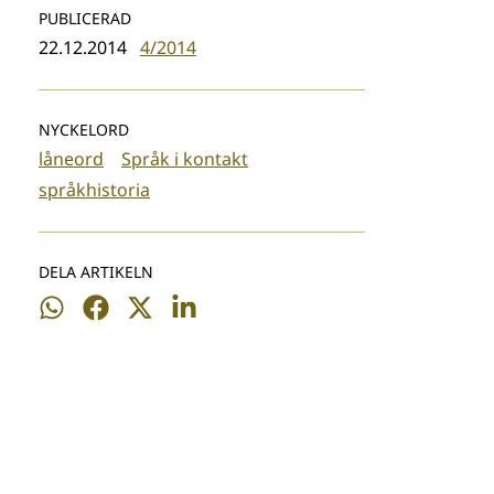
PUBLICERAD
22.12.2014
4/2014
NYCKELORD
låneord
Språk i kontakt
språkhistoria
DELA ARTIKELN
Dela
Dela
Dela
Dela
på
på
på
på
WhatsApp
Facebook
Twitter
LinkedIn