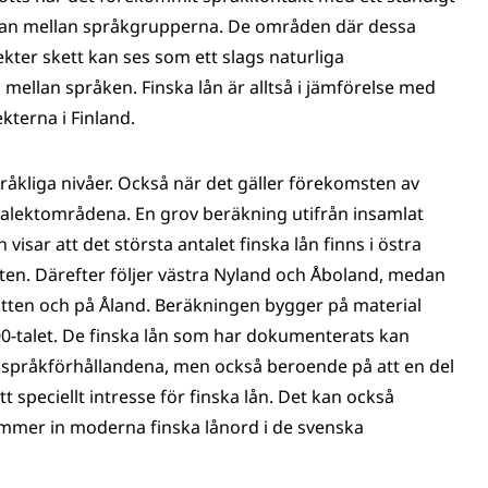
rkan mellan språkgrupperna. De områden där dessa
kter skett kan ses som ett slags naturliga
mellan språken. Finska lån är alltså i jämförelse med
kterna i Finland.
råkliga nivåer. Också när det gäller förekomsten av
dialektområdena. En grov beräkning utifrån insamlat
isar att det största antalet finska lån finns i östra
ten. Därefter följer västra Nyland och Åboland, medan
botten och på Åland. Beräkningen bygger på material
00-talet. De finska lån som har dokumenterats kan
å språkförhållandena, men också beroende på att en del
 speciellt intresse för finska lån. Det kan också
kommer in moderna finska lånord i de svenska