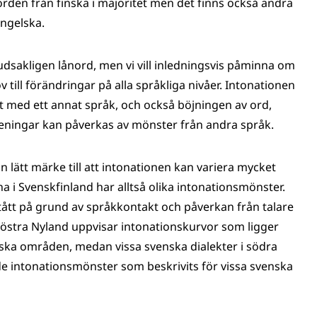
uuteen
rden från finska i majoritet men det finns också andra
ikkunaan,
engelska.
siirryt
toiseen
vudsakligen lånord, men vi vill inledningsvis påminna om
palveluun)
till förändringar på alla språkliga nivåer. Intonationen
 med ett annat språk, och också böjningen av ord,
eningar kan påverkas av mönster från andra språk.
 lätt märke till att intonationen kan variera mycket
a i Svenskfinland har alltså olika intonationsmönster.
stått på grund av språkkontakt och påverkan från talare
 i östra Nyland uppvisar intonationskurvor som ligger
ska områden, medan vissa svenska dialekter i södra
e intonationsmönster som beskrivits för vissa svenska