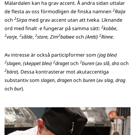
Mälardalen kan ha grav accent. Å andra sidan uttalar
2
de flesta av oss förmodligen de finska namnen
Raija
2
och
Sirpa
med grav accent utan att tveka. Liknande
2
ord med finalt
-e
fungerar på samma sätt:
kobbe
,
2
2
2
2
2
varje,
sålde
,
store, Zim
babwe
och
(Antti)
Rinne
.
Av intresse är också participformer som
(jag blev)
2
2
2
slagen
,
(skeppet blev)
draget
och
buren
(av
slå
,
dra
och
2
bära
). Dessa kontrasterar mot akutaccentiga
substantiv som
slagen
,
dragen
och
buren
(av
slag
,
drag
och
bur
).