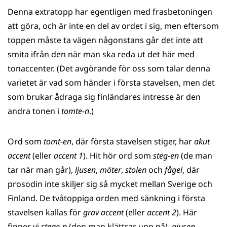
Denna extratopp har egentligen med frasbetoningen
att göra, och är inte en del av ordet i sig, men eftersom
toppen måste ta vägen någonstans går det inte att
smita ifrån den när man ska reda ut det här med
tonaccenter. (Det avgörande för oss som talar denna
varietet är vad som händer i första stavelsen, men det
som brukar ådraga sig finländares intresse är den
andra tonen i
tomte-n
.)
Ord som
tomt-en
, där första stavelsen stiger, har
akut
accent
(eller
accent 1
). Hit hör ord som
steg-en
(de man
tar när man går),
ljusen
,
möter
,
stolen
och
fågel
, där
prosodin inte skiljer sig så mycket mellan Sverige och
Finland. De tvåtoppiga orden med sänkning i första
stavelsen kallas för
grav accent
(eller
accent 2
). Här
finner vi
stege-n
(den man klättrar upp på),
gjusen
,