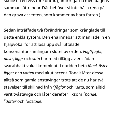
skulle ha en viss tonkontur. (Jämför gärna med dagens
sammansättningar. Där behöver vi inte hålla reda på
den grava accenten, som kommer av bara farten.)
Sedan inträffade två förändringar som krånglade till
detta enkla system. Den ena innebar att man lade in en
hjälpvokal för att lösa upp svåruttalade
konsonantansamlingar i slutet av orden.
Fogl
/
fughl
,
austr
,
liggr
och
vatn
har med tillägg av en sådan
svarabhaktivokal kommit att i nutiden heta
fågel
,
öster
,
ligger
och
vatten
med akut accent. Tonalt låter dessa
alltså som gamla enstavingar trots att de nu har två
2
2
stavelser, till skillnad från
fåglar
och
sitta
, som alltid
2
varit tvåstaviga och låter därefter, liksom
bonde
,
2
2
dotter
och
kastade
.