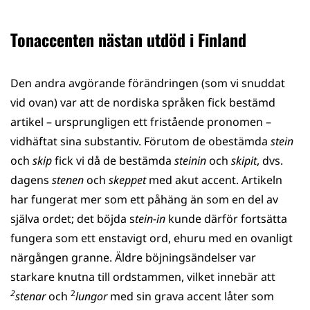
Tonaccenten nästan utdöd i Finland
Den andra avgörande förändringen (som vi snuddat
vid ovan) var att de nordiska språken fick bestämd
artikel – ursprungligen ett fristående pronomen –
vidhäftat sina substantiv. Förutom de obestämda
stein
och
skip
fick vi då de bestämda
steinin
och
skipit
, dvs.
dagens
stenen
och
skeppet
med akut accent. Artikeln
har fungerat mer som ett påhäng än som en del av
själva ordet; det böjda s
tein-in
kunde därför fortsätta
fungera som ett enstavigt ord, ehuru med en ovanligt
närgången granne. Äldre böjningsändelser var
starkare knutna till ordstammen, vilket innebär att
2
2
stenar
och
lungor
med sin grava accent låter som