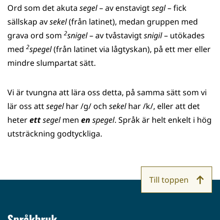
Ord som det akuta
segel
– av enstavigt
segl
– fick
sällskap av
sekel
(från latinet), medan gruppen med
2
grava ord som
snigel
– av tvåstavigt
snigil
– utökades
2
med
spegel
(från latinet via lågtyskan), på ett mer eller
mindre slumpartat sätt.
Vi är tvungna att lära oss detta, på samma sätt som vi
lär oss att
segel
har /ɡ/ och
sekel
har /k/, eller att det
heter
ett
segel
men
en
spegel
. Språk är helt enkelt i hög
utsträckning godtyckliga.
Till toppen
Språkbruk