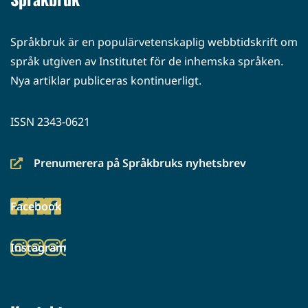
Språkbruk är en populärvetenskaplig webbtidskrift om
språk utgiven av Institutet för de inhemska språken.
Nya artiklar publiceras kontinuerligt.
ISSN 2343-0621
Prenumerera på Språkbruks nyhetsbrev
(siirryt
toiseen
Facebook
palveluun)
(siirryt
toiseen
Instagram
palveluun)
(siirryt
toiseen
palveluun)