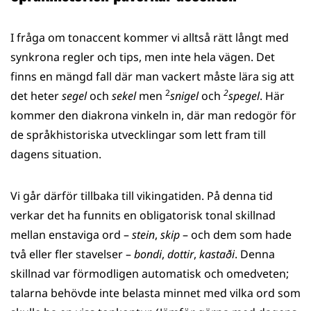
I fråga om tonaccent kommer vi alltså rätt långt med
synkrona regler och tips, men inte hela vägen. Det
finns en mängd fall där man vackert måste lära sig att
2
2
det heter
segel
och
sekel
men
snigel
och
spegel
. Här
kommer den diakrona vinkeln in, där man redogör för
de språkhistoriska utvecklingar som lett fram till
dagens situation.
Vi går därför tillbaka till vikingatiden. På denna tid
verkar det ha funnits en obligatorisk tonal skillnad
mellan enstaviga ord ­–
stein
,
skip
– och dem som hade
två eller fler stavelser –
bondi
,
dottir
,
kastaði
. Denna
skillnad var förmodligen automatisk och omedveten;
talarna behövde inte belasta minnet med vilka ord som