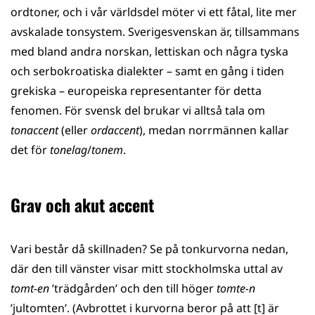
ordtoner, och i vår världsdel möter vi ett fåtal, lite mer
avskalade tonsystem. Sverigesvenskan är, tillsammans
med bland andra norskan, lettiskan och några tyska
och serbokroatiska dialekter – samt en gång i tiden
grekiska – europeiska representanter för detta
fenomen. För svensk del brukar vi alltså tala om
tonaccent
(eller
ordaccent
), medan norrmännen kallar
det för
tonelag
/
tonem
.
Grav och akut accent
Vari består då skillnaden? Se på tonkurvorna nedan,
där den till vänster visar mitt stockholmska uttal av
tomt-en
’trädgården’ och den till höger
tomte-n
’jultomten’. (Avbrottet i kurvorna beror på att [t] är