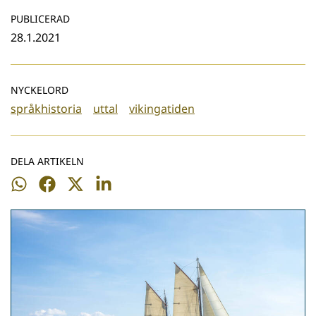
PUBLICERAD
28.1.2021
NYCKELORD
språkhistoria
uttal
vikingatiden
DELA ARTIKELN
Dela
Dela
Dela
Dela
på
på
på
på
WhatsApp
Facebook
Twitter
LinkedIn