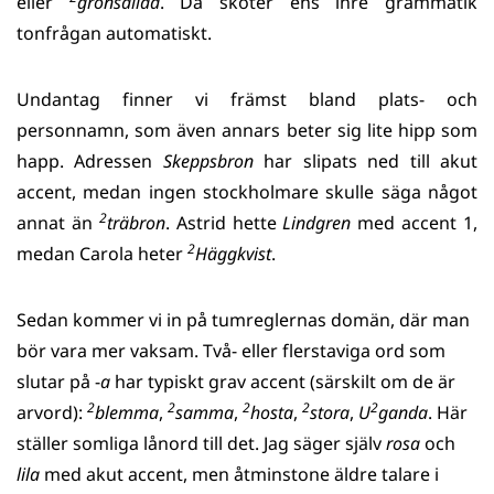
eller
grönsallad
. Då sköter ens inre grammatik
tonfrågan automatiskt.
Undantag finner vi främst bland plats- och
personnamn, som även annars beter sig lite hipp som
happ. Adressen
Skeppsbron
har slipats ned till akut
accent, medan ingen stockholmare skulle säga något
2
annat än
träbron
. Astrid hette
Lindgren
med accent 1,
2
medan Carola heter
Häggkvist
.
Sedan kommer vi in på tumreglernas domän, där man
bör vara mer vaksam. Två- eller flerstaviga ord som
slutar på -
a
har typiskt grav accent (särskilt om de är
2
2
2
2
2
arvord):
blemma
,
samma
,
hosta
,
stora
,
U
ganda
. Här
ställer somliga lånord till det. Jag säger själv
rosa
och
lila
med akut accent, men åtminstone äldre talare i