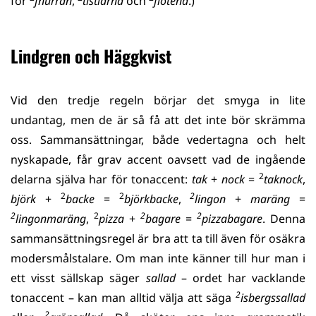
för
fnurran
,
tistlarna
och
flötena
.)
Lindgren och Häggkvist
Vid den tredje regeln börjar det smyga in lite
undantag, men de är så få att det inte bör skrämma
oss. Sammansättningar, både vedertagna och helt
nyskapade, får grav accent oavsett vad de ingående
2
delarna själva har för tonaccent:
tak
+
nock
=
taknock
,
2
2
2
björk
+
backe
=
björkbacke
,
lingon
+
maräng
=
2
2
2
2
lingonmaräng
,
pizza
+
bagare
=
pizzabagare
. Denna
sammansättningsregel är bra att ta till även för osäkra
modersmålstalare. Om man inte känner till hur man i
ett visst sällskap säger
sallad
– ordet har vacklande
2
tonaccent – kan man alltid välja att säga
isbergssallad
2