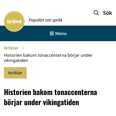
Gå
till
Sök
Framsida
innehållet
Populärt om språk
Menu
Artiklar
Historien bakom tonaccenterna börjar under
vikingatiden
Artiklar
Historien bakom tonaccenterna
börjar under vikingatiden