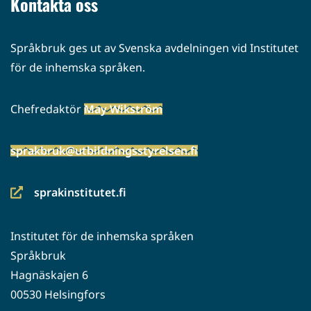
Kontakta oss
Språkbruk ges ut av Svenska avdelningen vid Institutet
för de inhemska språken.
Chefredaktör
May Wikström
sprakbruk@utbildningsstyrelsen.fi
sprakinstitutet.fi
(siirryt
toiseen
Institutet för de inhemska språken
palveluun)
Språkbruk
Hagnäskajen 6
00530 Helsingfors