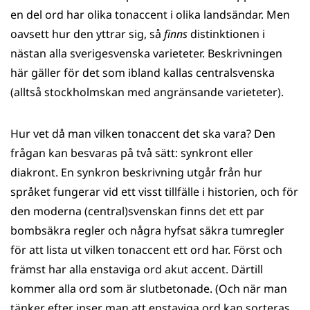
en del ord har olika tonaccent i olika landsändar. Men
oavsett hur den yttrar sig, så
finns
distinktionen i
nästan alla sverigesvenska varieteter. Beskrivningen
här gäller för det som ibland kallas centralsvenska
(alltså stockholmskan med angränsande varieteter).
Hur vet då man vilken tonaccent det ska vara? Den
frågan kan besvaras på två sätt: synkront eller
diakront. En synkron beskrivning utgår från hur
språket fungerar vid ett visst tillfälle i historien, och för
den moderna (central)svenskan finns det ett par
bombsäkra regler och några hyfsat säkra tumregler
för att lista ut vilken tonaccent ett ord har. Först och
främst har alla enstaviga ord akut accent. Därtill
kommer alla ord som är slutbetonade. (Och när man
tänker efter inser man att enstaviga ord kan sorteras