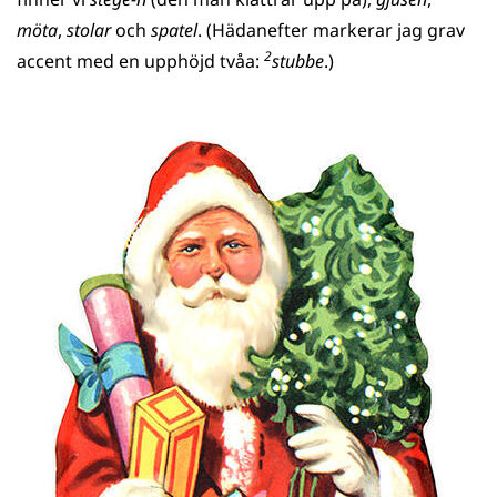
möta
,
stolar
och
spatel
. (Hädanefter markerar jag grav
2
accent med en upphöjd tvåa:
stubbe
.)