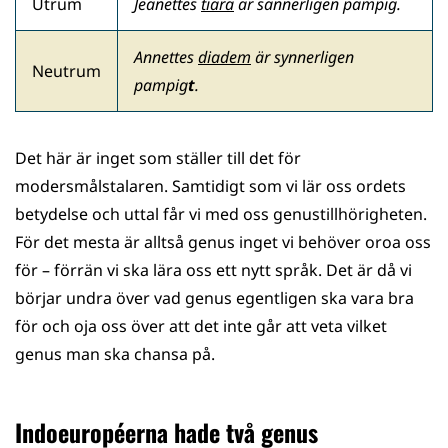
Utrum
Jeanettes
tiara
är sannerligen pampig.
Annettes
diadem
är synnerligen
Neutrum
pampig
t
.
Det här är inget som ställer till det för
modersmålstalaren. Samtidigt som vi lär oss ordets
betydelse och uttal får vi med oss genustillhörigheten.
För det mesta är alltså genus inget vi behöver oroa oss
för – förrän vi ska lära oss ett nytt språk. Det är då vi
börjar undra över vad genus egentligen ska vara bra
för och oja oss över att det inte går att veta vilket
genus man ska chansa på.
Indoeuropéerna hade två genus