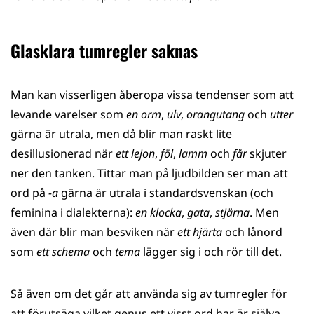
Glasklara tumregler saknas
Man kan visserligen åberopa vissa tendenser som att
levande varelser som
en
orm
,
ulv
,
orangutang
och
utter
gärna är utrala, men då blir man raskt lite
desillusionerad när
ett
lejon
,
föl
,
lamm
och
får
skjuter
ner den tanken. Tittar man på ljudbilden ser man att
ord på
-a
gärna är utrala i standardsvenskan (och
feminina i dialekterna):
en
klocka
,
gata
,
stjärna
. Men
även där blir man besviken när
ett hjärta
och lånord
som
ett schema
och
tema
lägger sig i och rör till det.
Så även om det går att använda sig av tumregler för
att förutsäga vilket genus ett visst ord har är själva