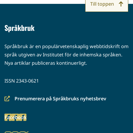
Till toppen
Språkbruk
Språkbruk är en populärvetenskaplig webbtidskrift om
språk utgiven av Institutet för de inhemska språken.
Nya artiklar publiceras kontinuerligt.
ISSN 2343-0621
Prenumerera på Språkbruks nyhetsbrev
(siirryt
toiseen
Facebook
palveluun)
(siirryt
toiseen