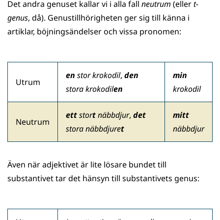
Det andra genuset kallar vi i alla fall
neutrum
(eller
t-
genus
, då). Genustillhörigheten ger sig till känna i
artiklar, böjningsändelser och vissa pronomen:
en
stor krokodil
,
den
min
Utrum
stora krokodil
en
krokodil
ett
stor
t
näbbdjur
,
det
mitt
Neutrum
stora näbbdjure
t
näbbdjur
Även när adjektivet är lite lösare bundet till
substantivet tar det hänsyn till substantivets genus: