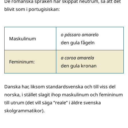
De romanska språken har skippat neutrum, så att det
blivit som i portugisiskan:
o p
á
ssaro amarelo
Maskulinum
den gula fågeln
a coroa amarela
Femininum:
den gula kronan
Danska har, liksom standardsvenska och till viss del
norska, i stället slagit ihop maskulinum och femininum
till utrum (det vill säga ”reale” i äldre svenska
skolgrammatikor).