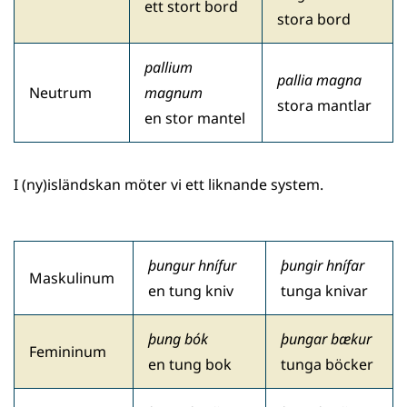
ett stort bord
stora bord
pallium
pallia magna
Neutrum
magnum
stora mantlar
en stor mantel
I (ny)isländskan möter vi ett liknande system.
þungur hnífur
þungir hnífar
Maskulinum
en tung kniv
tunga knivar
þung bók
þungar bækur
Femininum
en tung bok
tunga böcker