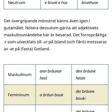
Neutrum
e brunt e hus
brunhuse
Det övergripande mönstret känns även igen i
gutamålet. Notera dessutom gärna att adjektivets
maskulinumändelse här är bevarad. Det fornspråkliga
-r
som utvecklats till
-ur
på Island (och Fårö) motsvaras
av
-ar
på (fasta) Gotland.
ann bräunar
den bräune
Maskulinum
hest
hestn
dei bräune
Femininum
a bräun bouk
bouki
dei bräune