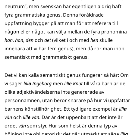
neutrum”, men svenskan har egentligen aldrig haft
fyra grammatiska genus. Denna föråldrade
uppfattning bygger på att man för att referera till
någon eller något kan välja mellan de fyra pronomina
han
,
hon
,
den
och
det
(vilket i och med
hen
skulle
innebära att vi har fem genus), men då rör man ihop
semantiskt med grammatiskt genus.
Det vi kan kalla semantiskt genus fungerar så här: Om
vi säger
lill
a
Ingeborg
men
lill
e
Knut
till våra barn är de
olika adjektivändelserna inte genererade av
personnamnen, utan beror snarare på hur vi uppfattar
barnens könstillhörighet. Ett tydligare exempel är
lill
a
vän
och
lill
e
vän
. Där är det uppenbart att det inte är
ordet
vän
som styr. Hur som helst är denna typ av
böjning inte obligatorisk; det går utmärkt att säga
lill
a