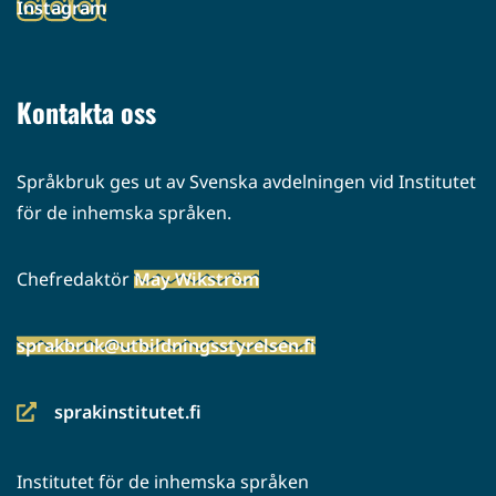
Instagram
palveluun)
(siirryt
toiseen
palveluun)
Kontakta oss
Språkbruk ges ut av Svenska avdelningen vid Institutet
för de inhemska språken.
Chefredaktör
May Wikström
sprakbruk@utbildningsstyrelsen.fi
sprakinstitutet.fi
(siirryt
toiseen
Institutet för de inhemska språken
palveluun)