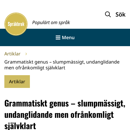
Gå
till
Sök
Framsida
innehållet
Populärt om språk
Menu
Artiklar
Grammatiskt genus – slumpmässigt, undanglidande
men ofrånkomligt självklart
Artiklar
Grammatiskt genus – slumpmässigt,
undanglidande men ofrånkomligt
självklart