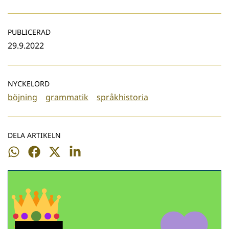
PUBLICERAD
29.9.2022
NYCKELORD
böjning
grammatik
språkhistoria
DELA ARTIKELN
Dela
Dela
Dela
Dela
på
på
på
på
WhatsApp
Facebook
Twitter
LinkedIn