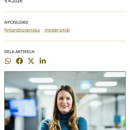
9.4.2026
NYCKELORD
finlandssvenska
modersmål
DELA ARTIKELN
Dela
Dela
Dela
Dela
på
på
på
på
WhatsApp
Facebook
Twitter
LinkedIn