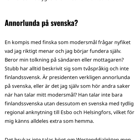
Annorlunda på svenska?
En kompis med finska som modersmål frågar nyfiket
vad jag riktigt menar och jag börjar fundera själv.
Beror min tolkning på sändaren eller mottagaren?
Stubb har alltid beskrivit sig som tvåspråkig och inte
finlandssvensk. Är presidenten verkligen annorlunda
på svenska, eller är det jag själv som hör andra saker
när han talar mitt modersmål? Han talar inte bara
finlandssvenska utan dessutom en svenska med tydlig
regional anknytning till Esbo och Helsingfors, vilket för
mig känns alldeles extra som hemma.
Det brukar inte talas högt om Westenddialekten men