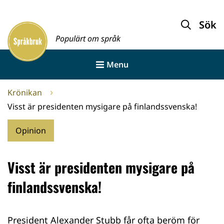
Gå
till
Sök
Framsida
innehållet
Populärt om språk
Menu
Krönikan
Visst är presidenten mysigare på finlandssvenska!
Opinion
Visst är presidenten mysigare på
finlandssvenska!
President Alexander Stubb får ofta beröm för