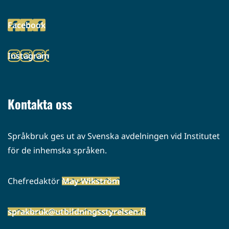
toiseen
Facebook
palveluun)
(siirryt
toiseen
Instagram
palveluun)
(siirryt
toiseen
palveluun)
Kontakta oss
Språkbruk ges ut av Svenska avdelningen vid Institutet
för de inhemska språken.
Chefredaktör
May Wikström
sprakbruk@utbildningsstyrelsen.fi