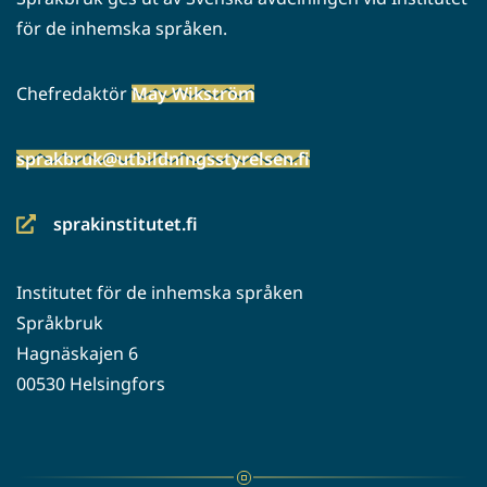
för de inhemska språken.
Chefredaktör
May Wikström
sprakbruk@utbildningsstyrelsen.fi
sprakinstitutet.fi
(siirryt
toiseen
Institutet för de inhemska språken
palveluun)
Språkbruk
Hagnäskajen 6
00530 Helsingfors