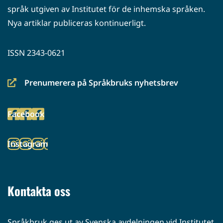
språk utgiven av Institutet för de inhemska språken.
Nya artiklar publiceras kontinuerligt.
ISSN 2343-0621
Prenumerera på Språkbruks nyhetsbrev
(siirryt
toiseen
Facebook
palveluun)
(siirryt
toiseen
Instagram
palveluun)
(siirryt
toiseen
palveluun)
Kontakta oss
Språkbruk ges ut av Svenska avdelningen vid Institutet