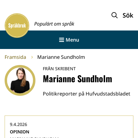
Gå
till
Sök
Framsida
innehållet
Populärt om språk
Menu
Framsida
Marianne Sundholm
FRÅN SKRIBENT
Marianne Sundholm
Politikreporter på Hufvudstadsbladet
9.4.2026
OPINION