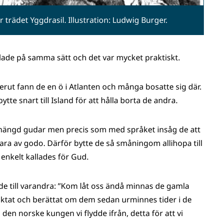
rädet Yggdrasil. Illustration: Ludwig Burger.
de på samma sätt och det var mycket praktiskt.
ut fann de en ö i Atlanten och många bosatte sig där.
te snart till Island för att hålla borta de andra.
 mängd gudar men precis som med språket insåg de att
vara av godo. Därför bytte de så småningom allihopa till
enkelt kallades för Gud.
e till varandra: ”Kom låt oss ändå minnas de gamla
ktat och berättat om dem sedan urminnes tider i de
den norske kungen vi flydde ifrån, detta för att vi