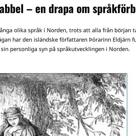
abbel – en drapa om språkförb
många olika språk i Norden, trots att alla från börja
ågan har den isländske författaren Þórarinn Eldjárn f
 sin personliga syn på språkutvecklingen i Norden.