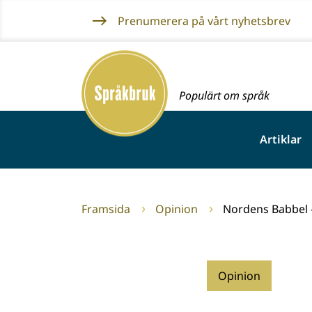
Gå
Prenumerera på vårt nyhetsbrev
till
innehållet
Framsida
Populärt om språk
Artiklar
Framsida
Opinion
Nordens Babbel 
Opinion