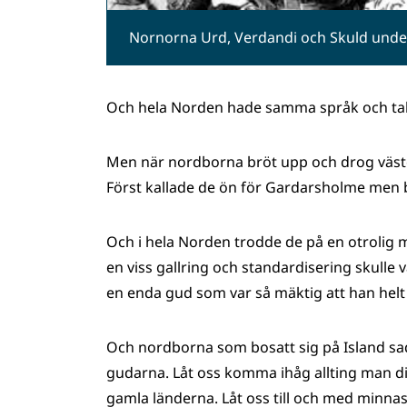
Nornorna Urd, Verdandi och Skuld under t
Och hela Norden hade samma språk och tala
Men när nordborna bröt upp och drog väster
Först kallade de ön för Gardarsholme men byt
Och i hela Norden trodde de på en otrolig
en viss gallring och standardisering skulle 
en enda gud som var så mäktig att han helt 
Och nordborna som bosatt sig på Island sad
gudarna. Låt oss komma ihåg allting man di
gamla länderna. Låt oss till och med minnas 