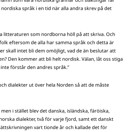
 namn som våra nordiska grannar och släktingar får
 nordiska språk i en tid när alla andra skrev på det
a litteraturen som nordborna höll på att skriva. Och
 folk eftersom de alla har samma språk och detta är
er skall intet bli dem omöjligt, vad de än beslutar att
en? Den kommer att bli helt nordisk. Välan, låt oss stiga
 inte förstår den andres språk.”
ch dialekter ut över hela Norden så att de måste
men i stället blev det danska, isländska, färöiska,
rska dialekter, två för varje fjord, samt ett danskt
ättskrivningen vart tionde år och kallade det för