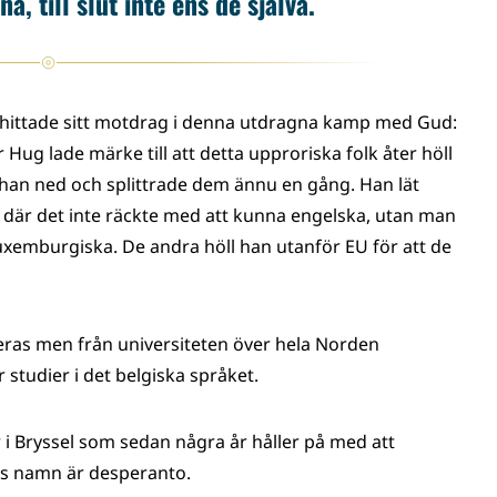
a, till slut inte ens de själva.
 hittade sitt motdrag i denna utdragna kamp med Gud:
Hug lade märke till att detta upproriska folk åter höll
 han ned och splittrade dem ännu en gång. Han lät
 där det inte räckte med att kunna engelska, utan man
uxemburgiska. De andra höll han utanför EU för att de
eras men från universiteten över hela Norden
 studier i det belgiska språket.
or i Bryssel som sedan några år håller på med att
ars namn är desperanto.