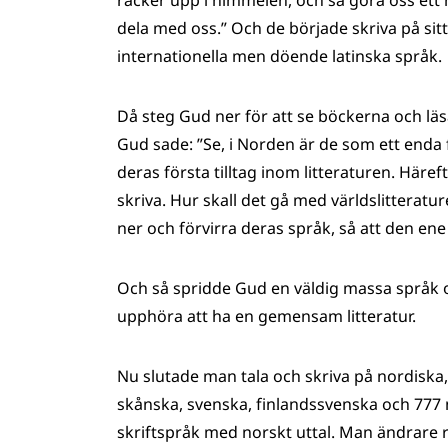
räcker upp i himmelen, och så göra oss ett
dela med oss.” Och de började skriva på sitt
internationella men döende latinska språk.
Då steg Gud ner för att se böckerna och läs
Gud sade: ”Se, i Norden är de som ett enda
deras första tilltag inom litteraturen. Häreft
skriva. Hur skall det gå med världslitteratur
ner och förvirra deras språk, så att den ene
Och så spridde Gud en väldig massa språk o
upphöra att ha en gemensam litteratur.
Nu slutade man tala och skriva på nordiska, 
skånska, svenska, finlandssvenska och 777 no
skriftspråk med norskt uttal. Man ändrare r