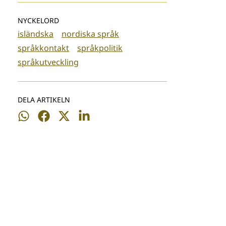
NYCKELORD
isländska
nordiska språk
språkkontakt
språkpolitik
språkutveckling
DELA ARTIKELN
Dela
Dela
Dela
Dela
på
på
på
på
WhatsApp
Facebook
Twitter
LinkedIn