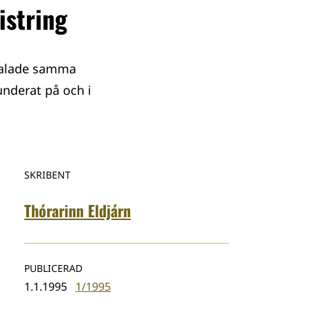
istring
n talade samma
underat på och i
SKRIBENT
Thórarinn Eldjárn
PUBLICERAD
1.1.1995
1/1995