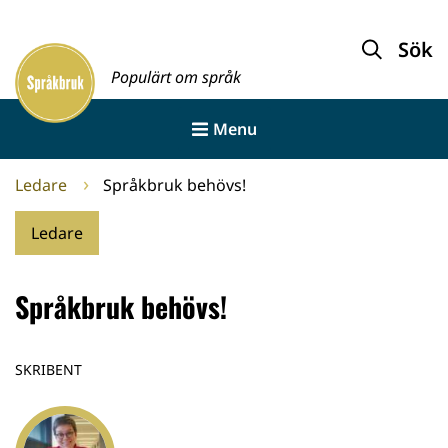
Gå
till
Sök
Framsida
innehållet
Populärt om språk
Menu
Ledare
Språkbruk behövs!
Ledare
Språkbruk behövs!
SKRIBENT