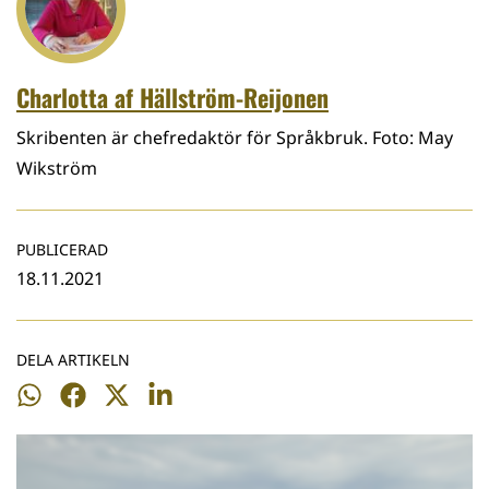
Charlotta af Hällström-Reijonen
Skribenten är chefredaktör för Språkbruk. Foto: May
Wikström
PUBLICERAD
18.11.2021
DELA ARTIKELN
Dela
Dela
Dela
Dela
på
på
på
på
WhatsApp
Facebook
Twitter
LinkedIn