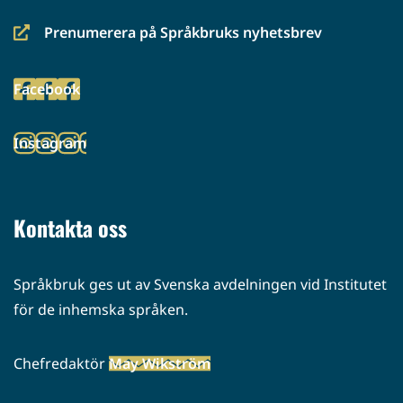
Prenumerera på Språkbruks nyhetsbrev
(siirryt
toiseen
Facebook
palveluun)
(siirryt
toiseen
Instagram
palveluun)
(siirryt
toiseen
palveluun)
Kontakta oss
Språkbruk ges ut av Svenska avdelningen vid Institutet
för de inhemska språken.
Chefredaktör
May Wikström