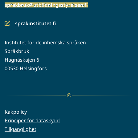
sprakbruk@utbildningsstyrelsen.fi
sprakinstitutet.fi
(siirryt
toiseen
Institutet för de inhemska språken
palveluun)
Språkbruk
Hagnäskajen 6
00530 Helsingfors
Kakpolicy
Principer för dataskydd
Tillgänglighet