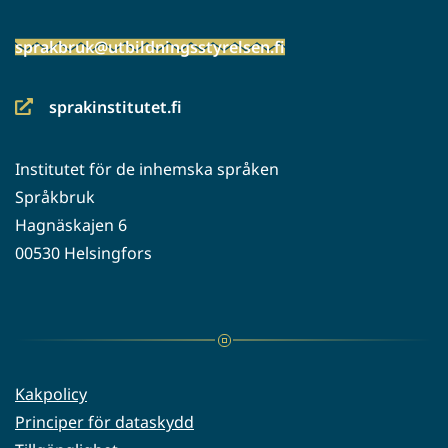
sprakbruk@utbildningsstyrelsen.fi
sprakinstitutet.fi
(siirryt
toiseen
Institutet för de inhemska språken
palveluun)
Språkbruk
Hagnäskajen 6
00530 Helsingfors
Kakpolicy
Principer för dataskydd