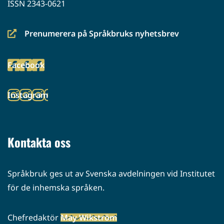
ISSN 2343-0621
Prenumerera på Språkbruks nyhetsbrev
(siirryt
toiseen
Facebook
palveluun)
(siirryt
toiseen
Instagram
palveluun)
(siirryt
toiseen
palveluun)
Kontakta oss
Språkbruk ges ut av Svenska avdelningen vid Institutet
för de inhemska språken.
Chefredaktör
May Wikström