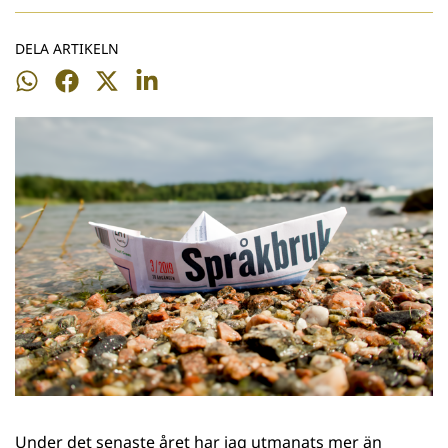
DELA ARTIKELN
Dela
Dela
Dela
Dela
på
på
på
på
WhatsApp
Facebook
Twitter
LinkedIn
Under det senaste året har jag utmanats mer än