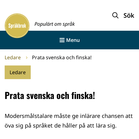
Gå
till
Sök
Framsida
innehållet
Populärt om språk
Menu
Ledare
Prata svenska och finska!
Ledare
Prata svenska och finska!
Modersmålstalare måste ge inlärare chansen att
öva sig på språket de håller på att lära sig.