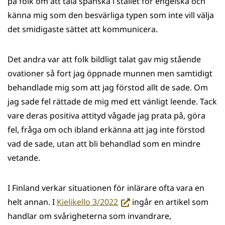
på folk om att tala spanska i stället för engelska och
känna mig som den besvärliga typen som inte vill välja
det smidigaste sättet att kommunicera.
Det andra var att folk bildligt talat gav mig stående
ovationer så fort jag öppnade munnen men samtidigt
behandlade mig som att jag förstod allt de sade. Om
jag sade fel rättade de mig med ett vänligt leende. Tack
vare deras positiva attityd vågade jag prata på, göra
fel, fråga om och ibland erkänna att jag inte förstod
vad de sade, utan att bli behandlad som en mindre
vetande.
I Finland verkar situationen för inlärare ofta vara en
(siirryt
helt annan. I
Kielikello 3/2022
ingår en artikel som
toiseen
handlar om svårigheterna som invandrare,