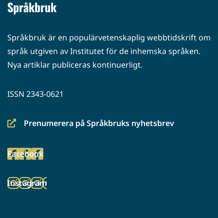
Språkbruk
Språkbruk är en populärvetenskaplig webbtidskrift om
språk utgiven av Institutet för de inhemska språken.
Nya artiklar publiceras kontinuerligt.
ISSN 2343-0621
Prenumerera på Språkbruks nyhetsbrev
(siirryt
toiseen
Facebook
palveluun)
(siirryt
toiseen
Instagram
palveluun)
(siirryt
toiseen
palveluun)