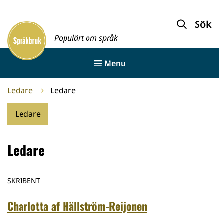
Gå
till
Sök
Framsida
innehållet
Populärt om språk
Menu
Ledare
Ledare
Ledare
Ledare
SKRIBENT
Charlotta af Hällström-Reijonen