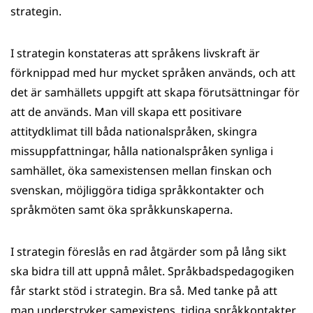
strategin.
I strategin konstateras att språkens livskraft är
förknippad med hur mycket språken används, och att
det är samhällets uppgift att skapa förutsättningar för
att de används. Man vill skapa ett positivare
attitydklimat till båda nationalspråken, skingra
missuppfattningar, hålla nationalspråken synliga i
samhället, öka samexistensen mellan finskan och
svenskan, möjliggöra tidiga språkkontakter och
språkmöten samt öka språkkunskaperna.
I strategin föreslås en rad åtgärder som på lång sikt
ska bidra till att uppnå målet. Språkbadspedagogiken
får starkt stöd i strategin. Bra så. Med tanke på att
man understryker samexistens, tidiga språkkontakter