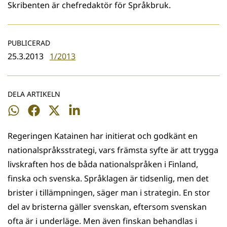
Skribenten är chefredaktör för Språkbruk.
PUBLICERAD
25.3.2013
1/2013
DELA ARTIKELN
Dela
Dela
Dela
Dela
på
på
på
på
Regeringen Katainen har initierat och godkänt en
WhatsApp
Facebook
Twitter
LinkedIn
nationalspråksstrategi, vars främsta syfte är att trygga
livskraften hos de båda nationalspråken i Finland,
finska och svenska. Språklagen är tidsenlig, men det
brister i tillämpningen, säger man i strategin. En stor
del av bristerna gäller svenskan, eftersom svenskan
ofta är i underläge. Men även finskan behandlas i