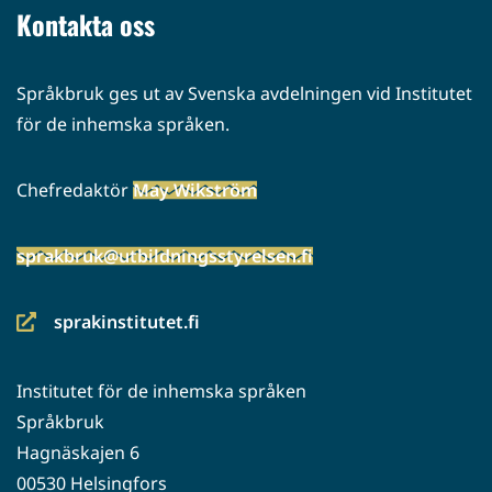
Kontakta oss
Språkbruk ges ut av Svenska avdelningen vid Institutet
för de inhemska språken.
Chefredaktör
May Wikström
sprakbruk@utbildningsstyrelsen.fi
sprakinstitutet.fi
(siirryt
toiseen
Institutet för de inhemska språken
palveluun)
Språkbruk
Hagnäskajen 6
00530 Helsingfors