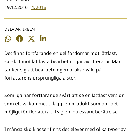
19.12.2016
4/2016
DELA ARTIKELN
Dela
Dela
Dela
Dela
på
på
på
på
Det finns fortfarande en del fördomar mot lättläst,
WhatsApp
Facebook
Twitter
LinkedIn
särskilt mot lättlästa bearbetningar av litteratur. Man
tänker sig att bearbetningen brukar våld på
författarens ursprungliga alster.
Somliga har fortfarande svårt att se en lättläst version
som ett välkommet tillägg, en produkt som gör det
möjligt för fler att ta till sig en intressant berättelse.
I många skolklasser finns det elever med olika typer av