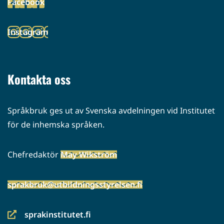
Facebook
palveluun)
(siirryt
toiseen
Instagram
palveluun)
(siirryt
toiseen
palveluun)
Kontakta oss
Språkbruk ges ut av Svenska avdelningen vid Institutet
för de inhemska språken.
Chefredaktör
May Wikström
sprakbruk@utbildningsstyrelsen.fi
sprakinstitutet.fi
(siirryt