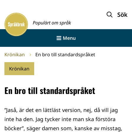
Gå
till
Sök
Framsida
innehållet
Populärt om språk
Menu
Krönikan
En bro till standardspråket
Krönikan
En bro till standardspråket
”Jaså, är det en lättläst version, nej, då vill jag
inte ha den. Jag tycker inte man ska förstöra
böcker”, säger damen som, kanske av misstag,