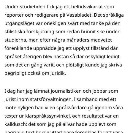
Under studietiden fick jag ett heltidsvikariat som
reporter och redigerare på Vasabladet. Det språkliga
utgångsläget var onekligen svårt med tanke på den
stilistiska förskjutning som redan hunnit ske under
studierna, men efter några månaders medvetet
förenklande uppnådde jag ett upplyst tillstånd där
språket återigen blev nästan så där oskyldigt ledigt
som det en gång varit, och plötsligt kunde jag skriva
begripligt också om juridik.
I dag har jag lämnat journalistiken och jobbar som
jurist inom statsförvaltningen. I samband med ett
möte nyligen bad vi en språkvårdare gå igenom våra
texter ur klarspråkssynvinkel, och resultatet var en
kalldusch: det som jag på allvar hade upplevt som
begriplig text borde ytterligare förenklas för att vara