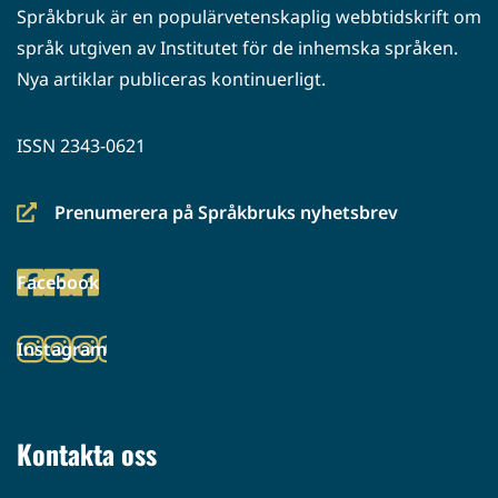
Språkbruk är en populärvetenskaplig webbtidskrift om
språk utgiven av Institutet för de inhemska språken.
Nya artiklar publiceras kontinuerligt.
ISSN 2343-0621
Prenumerera på Språkbruks nyhetsbrev
(siirryt
toiseen
Facebook
palveluun)
(siirryt
toiseen
Instagram
palveluun)
(siirryt
toiseen
palveluun)
Kontakta oss