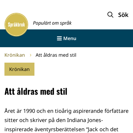
Gå
till
Sök
Framsida
innehållet
Populärt om språk
Menu
Krönikan
Att åldras med stil
Krönikan
Att åldras med stil
Året är 1990 och en tioårig aspirerande författare
sitter och skriver på den Indiana Jones-
inspirerade äventyrsberättelsen “Jack och det