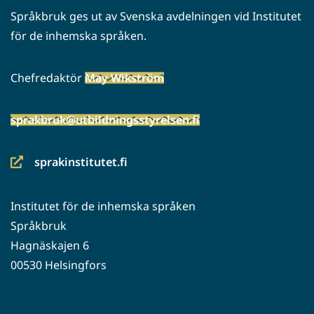
Språkbruk ges ut av Svenska avdelningen vid Institutet
för de inhemska språken.
Chefredaktör
May Wikström
sprakbruk@utbildningsstyrelsen.fi
sprakinstitutet.fi
(siirryt
toiseen
Institutet för de inhemska språken
palveluun)
Språkbruk
Hagnäskajen 6
00530 Helsingfors