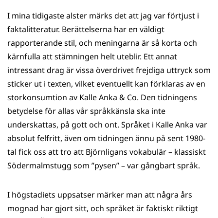
I mina tidigaste alster märks det att jag var förtjust i
faktalitteratur. Berättelserna har en väldigt
rapporterande stil, och meningarna är så korta och
kärnfulla att stämningen helt uteblir. Ett annat
intressant drag är vissa överdrivet frejdiga uttryck som
sticker ut i texten, vilket eventuellt kan förklaras av en
storkonsumtion av Kalle Anka & Co. Den tidningens
betydelse för allas vår språkkänsla ska inte
underskattas, på gott och ont. Språket i Kalle Anka var
absolut felfritt, även om tidningen ännu på sent 1980-
tal fick oss att tro att Björnligans vokabulär – klassiskt
Södermalmstugg som ”pysen” – var gångbart språk.
I högstadiets uppsatser märker man att några års
mognad har gjort sitt, och språket är faktiskt riktigt