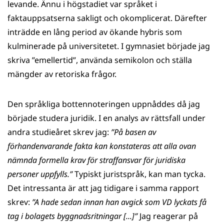
levande. Ännu i högstadiet var språket i
faktauppsatserna sakligt och okomplicerat. Därefter
inträdde en lång period av ökande hybris som
kulminerade på universitetet. I gymnasiet började jag
skriva ”emellertid”, använda semikolon och ställa
mängder av retoriska frågor.
Den språkliga bottennoteringen uppnåddes då jag
började studera juridik. I en analys av rättsfall under
andra studieåret skrev jag:
”På basen av
förhandenvarande fakta kan konstateras att alla ovan
nämnda formella krav för straffansvar för juridiska
personer uppfylls.”
Typiskt juristspråk, kan man tycka.
Det intressanta är att jag tidigare i samma rapport
skrev:
”A hade sedan innan han avgick som VD lyckats få
tag i bolagets byggnadsritningar [...]”
Jag reagerar på