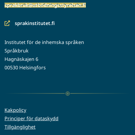
sprakbruk@utbildningsstyrelsen.fi
sprakinstitutet.fi
(siirryt
toiseen
Institutet för de inhemska språken
palveluun)
Språkbruk
Hagnäskajen 6
00530 Helsingfors
Kakpolicy
Principer för dataskydd
Tillgänglighet