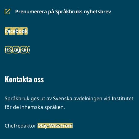
Prenumerera på Språkbruks nyhetsbrev
(siirryt
toiseen
Facebook
palveluun)
(siirryt
toiseen
Instagram
palveluun)
(siirryt
toiseen
palveluun)
Kontakta oss
Språkbruk ges ut av Svenska avdelningen vid Institutet
för de inhemska språken.
Chefredaktör
May Wikström