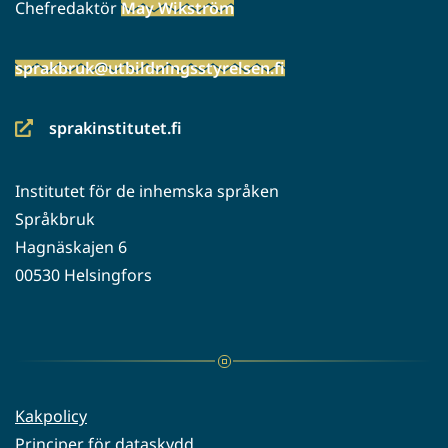
Chefredaktör
May Wikström
sprakbruk@utbildningsstyrelsen.fi
sprakinstitutet.fi
(siirryt
toiseen
Institutet för de inhemska språken
palveluun)
Språkbruk
Hagnäskajen 6
00530 Helsingfors
Kakpolicy
Principer för dataskydd