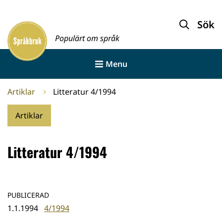
Gå
till
Sök
Framsida
innehållet
Populärt om språk
Menu
Artiklar
Litteratur 4/1994
Artiklar
Litteratur 4/1994
PUBLICERAD
1.1.1994
4/1994