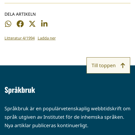
DELA ARTIKELN
Dela
Dela
Dela
Dela
på
på
på
på
Litteratur 4/1994
Ladda ner
WhatsApp
Facebook
Twitter
LinkedIn
Till toppen
Språkbruk
Språkbruk är en populärvetenskaplig webbtidskrift om
språk utgiven av Institutet för de inhemska språken.
Nya artiklar publiceras kontinuerligt.