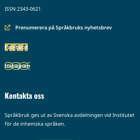
ISSN 2343-0621
Prenumerera på Språkbruks nyhetsbrev
(siirryt
toiseen
Facebook
palveluun)
(siirryt
toiseen
Instagram
palveluun)
(siirryt
toiseen
palveluun)
Kontakta oss
Språkbruk ges ut av Svenska avdelningen vid Institutet
för de inhemska språken.