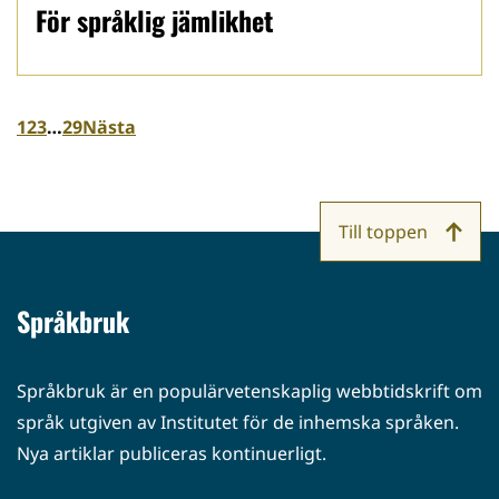
För språklig jämlikhet
1
2
3
…
29
Nästa
Till toppen
Språkbruk
Språkbruk är en populärvetenskaplig webbtidskrift om
språk utgiven av Institutet för de inhemska språken.
Nya artiklar publiceras kontinuerligt.