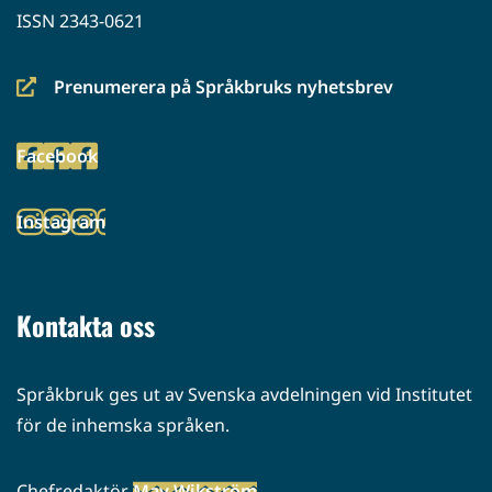
ISSN 2343-0621
Prenumerera på Språkbruks nyhetsbrev
(siirryt
toiseen
Facebook
palveluun)
(siirryt
toiseen
Instagram
palveluun)
(siirryt
toiseen
palveluun)
Kontakta oss
Språkbruk ges ut av Svenska avdelningen vid Institutet
för de inhemska språken.
Chefredaktör
May Wikström