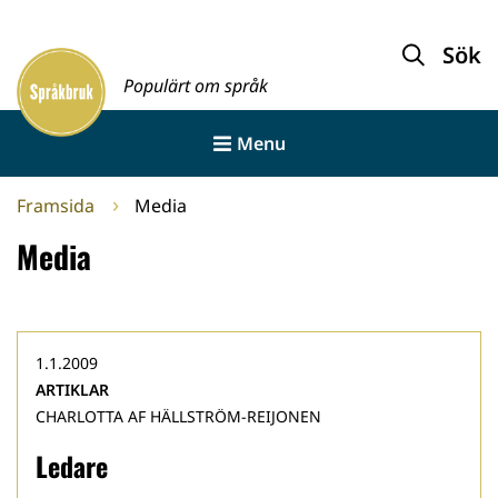
Gå
till
Sök
Framsida
innehållet
Populärt om språk
Menu
Framsida
Media
Media
1.1.2009
ARTIKLAR
CHARLOTTA AF HÄLLSTRÖM-REIJONEN
Ledare