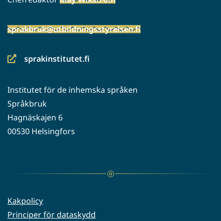
sprakbruk@utbildningsstyrelsen.fi
sprakinstitutet.fi
(siirryt
toiseen
Institutet för de inhemska språken
palveluun)
Språkbruk
Hagnäskajen 6
00530 Helsingfors
Kakpolicy
Principer för dataskydd