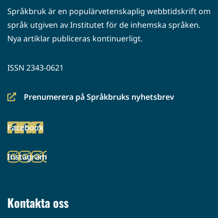
Språkbruk är en populärvetenskaplig webbtidskrift om
språk utgiven av Institutet för de inhemska språken.
Nya artiklar publiceras kontinuerligt.
ISSN 2343-0621
Prenumerera på Språkbruks nyhetsbrev
(siirryt
toiseen
Facebook
palveluun)
(siirryt
toiseen
Instagram
palveluun)
(siirryt
toiseen
palveluun)
Kontakta oss