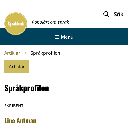
Gå
till
Sök
Framsida
innehållet
Populärt om språk
Menu
Artiklar
Språkprofilen
Artiklar
Språkprofilen
SKRIBENT
Lina Antman