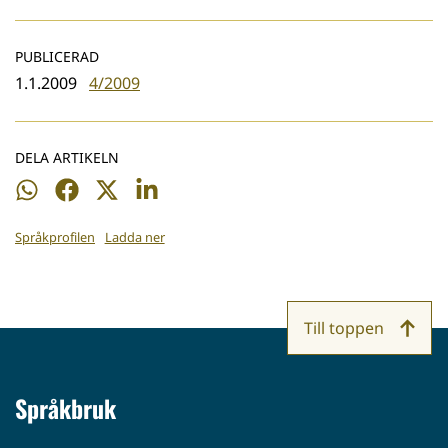
PUBLICERAD
1.1.2009
4/2009
DELA ARTIKELN
Dela
Dela
Dela
Dela
på
på
på
på
Språkprofilen
Ladda ner
WhatsApp
Facebook
Twitter
LinkedIn
Till toppen
Språkbruk