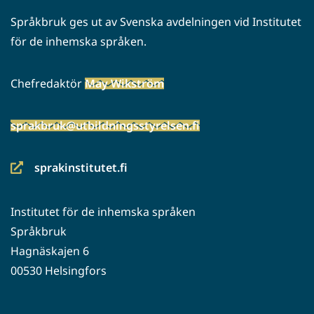
Språkbruk ges ut av Svenska avdelningen vid Institutet
för de inhemska språken.
Chefredaktör
May Wikström
sprakbruk@utbildningsstyrelsen.fi
sprakinstitutet.fi
(siirryt
toiseen
Institutet för de inhemska språken
palveluun)
Språkbruk
Hagnäskajen 6
00530 Helsingfors