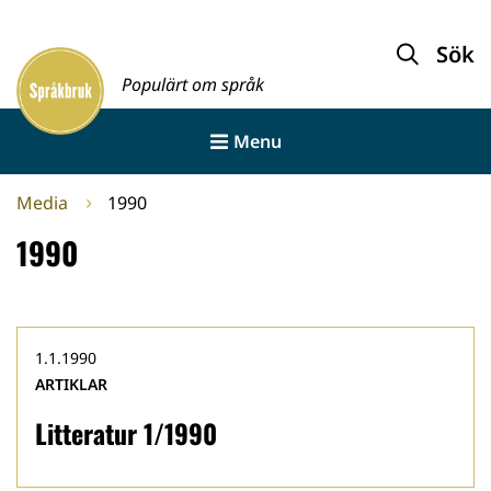
Gå
till
Sök
Framsida
innehållet
Populärt om språk
Menu
Media
1990
1990
1.1.1990
ARTIKLAR
Litteratur 1/1990