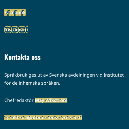
toiseen
Facebook
palveluun)
(siirryt
toiseen
Instagram
palveluun)
(siirryt
toiseen
palveluun)
Kontakta oss
Språkbruk ges ut av Svenska avdelningen vid Institutet
för de inhemska språken.
Chefredaktör
May Wikström
sprakbruk@utbildningsstyrelsen.fi