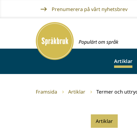
Gå
Prenumerera på vårt nyhetsbrev
till
innehållet
Framsida
Populärt om språk
Artiklar
Framsida
Artiklar
Termer och uttryc
Artiklar