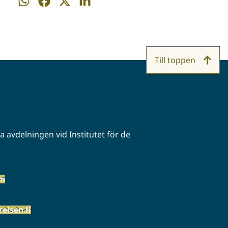
Dela
Dela
Dela
Dela
på
på
på
på
WhatsApp
Facebook
Twitter
LinkedIn
Till toppen
 avdelningen vid Institutet för de
öm
elsen.fi