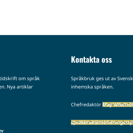
Kontakta oss
idskrift om språk
Språkbruk ges ut av Svenska
n. Nya artiklar
inhemska språken.
Chefredaktör
May Wikstr
sprakbruk@utbildningsstyr
ev