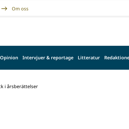
Om oss
Opinion
Intervjuer & reportage
Litteratur
Redaktione
k i årsberättelser