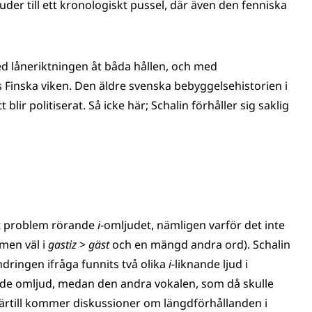
der till ett kronologiskt pussel, där även den fenniska
med låneriktningen åt båda hållen, och med
Finska viken. Den äldre svenska bebyggelsehistorien i
lir politiserat. Så icke här; Schalin förhåller sig saklig
kt problem rörande
i
-omljudet, nämligen varför det inte
men väl i
gastiz
>
gäst
och en mängd andra ord). Schalin
ndringen ifråga funnits två olika
i
-liknande ljud i
de omljud, medan den andra vokalen, som då skulle
Härtill kommer diskussioner om längdförhållanden i