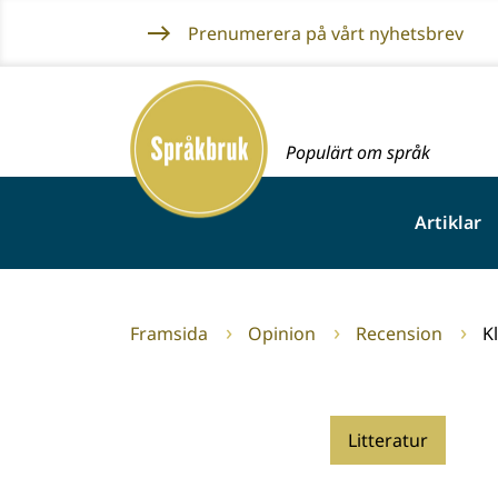
Gå
Prenumerera på vårt nyhetsbrev
till
innehållet
Framsida
Populärt om språk
Artiklar
Framsida
Opinion
Recension
K
Litteratur