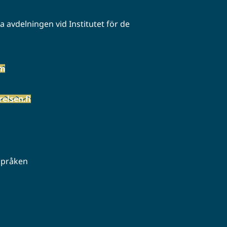
 avdelningen vid Institutet för de
öm
elsen.fi
 språken