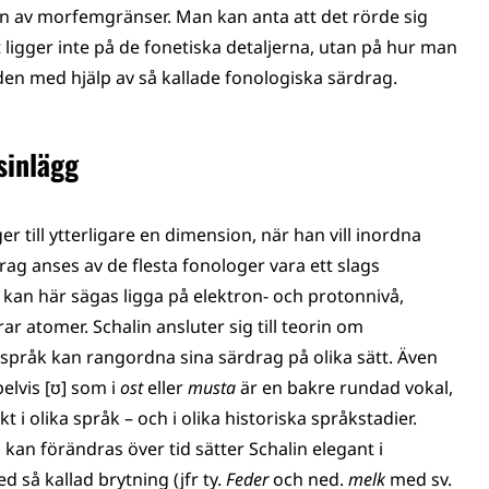
n av morfemgränser. Man kan anta att det rörde sig
 ligger inte på de fonetiska detaljerna, utan på hur man
uden med hjälp av så kallade fonologiska särdrag.
sinlägg
 till ytterligare en dimension, när han vill inordna
rag anses av de flesta fonologer vara ett slags
 kan här sägas ligga på elektron- och protonnivå,
atomer. Schalin ansluter sig till teorin om
r språk kan rangordna sina särdrag på olika sätt. Även
elvis [ʊ] som i
ost
eller
musta
är en bakre rundad vokal,
t i olika språk – och i olika historiska språkstadier.
kan förändras över tid sätter Schalin elegant i
 så kallad brytning (jfr ty.
Feder
och ned.
melk
med sv.