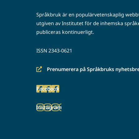
Språkbruk är en populärvetenskaplig webbt
utgiven av Institutet för de inhemska språke
publiceras kontinuerligt.
ISSN 2343-0621
Prenumerera på Språkbruks nyhetsbr
(siirryt
toiseen
Facebook
palveluun)
(siirryt
toiseen
Instagram
palveluun)
(siirryt
toiseen
palveluun)