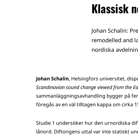
Klassisk 
Johan Schalin: Pr
remodelled and la
nordiska avdelnin
Johan Schalin
, Helsingfors universitet, di
Scandinavian sound change viewed from the Ea
sammanläggningsavhandling bygger på fem t
föregås av en väl tilltagen kappa om cirka 1
Studie 1 undersöker hur den urnordiska d
lånord. Diftongens uttal var inte statiskt un