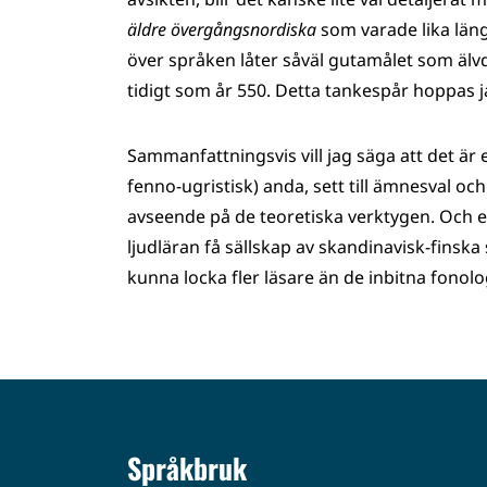
äldre övergångsnordiska
som varade lika läng
över språken låter såväl gutamålet som älv
tidigt som år 550. Detta tankespår hoppas j
Sammanfattningsvis vill jag säga att det är e
fenno-ugristisk) anda, sett till ämnesval o
avseende på de teoretiska verktygen. Och e
ljudläran få sällskap av skandinavisk-fins
kunna locka fler läsare än de inbitna fonol
Språkbruk