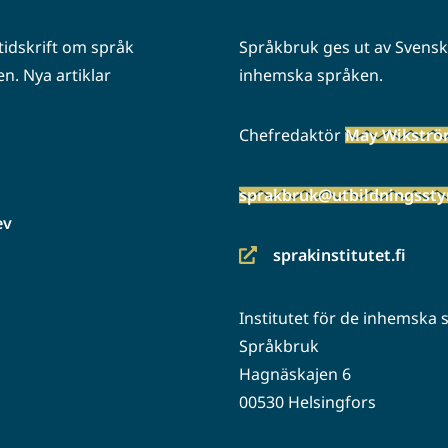
idskrift om språk
Språkbruk ges ut av Svenska
n. Nya artiklar
inhemska språken.
Chefredaktör
May Wikstr
sprakbruk@utbildningsstyr
ev
sprakinstitutet.fi
(siirryt
toiseen
Institutet för de inhemska
palveluun)
Språkbruk
Hagnäskajen 6
00530 Helsingfors