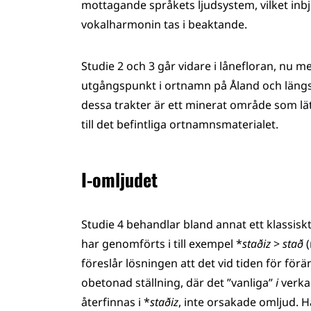
mottagande språkets ljudsystem, vilket inbju
vokalharmonin tas i beaktande.
Studie 2 och 3 går vidare i lånefloran, nu 
utgångspunkt i ortnamn på Åland och längs 
dessa trakter är ett minerat område som lätt b
till det befintliga ortnamnsmaterialet.
I-omljudet
Studie 4 behandlar bland annat ett klassis
har genomförts i till exempel *
staðiz
>
stað
(
föreslår lösningen att det vid tiden för förä
obetonad ställning, där det ”vanliga”
i
verka
återfinnas i *
staðiz
, inte orsakade omljud. 