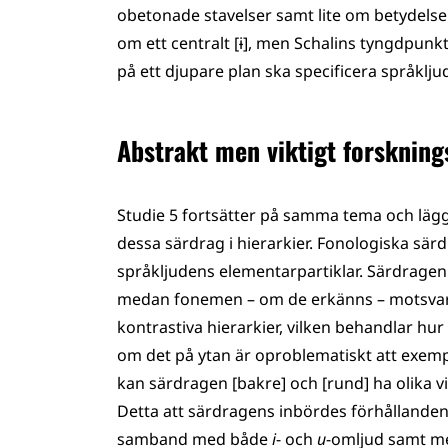
obetonade stavelser samt lite om betydelse
om ett centralt [ɨ], men Schalins tyngdpunkt
på ett djupare plan ska specificera språklj
Abstrakt men viktigt forskning
Studie 5 fortsätter på samma tema och lägger
dessa särdrag i hierarkier. Fonologiska särd
språkljudens elementarpartiklar. Särdragen
medan fonemen – om de erkänns – motsvarar 
kontrastiva hierarkier, vilken behandlar hu
om det på ytan är oproblematiskt att exemp
kan särdragen [bakre] och [rund] ha olika vik
Detta att särdragens inbördes förhållanden 
samband med både
i
- och
u
-omljud samt med