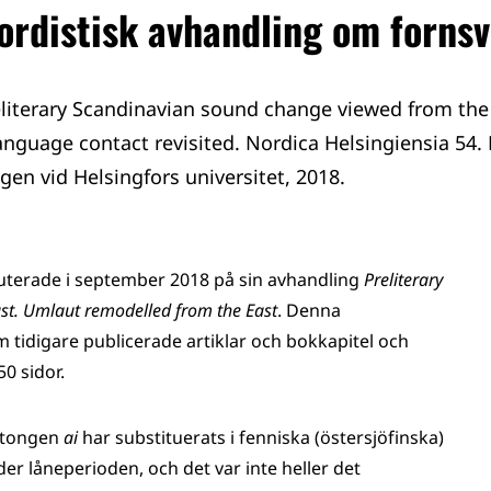
nordistisk avhandling om forns
eliterary Scandinavian sound change viewed from the
nguage contact revisited. Nordica Helsingiensia 54.
gen vid Helsingfors universitet, 2018.
sputerade i september 2018 på sin avhandling
Preliterary
st. Umlaut remodelled from the East
. Denna
idigare publicerade artiklar och bokkapitel och
50 sidor.
iftongen
ai
har substituerats i fenniska (östersjöfinska)
der låneperioden, och det var inte heller det