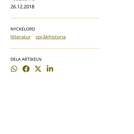
26.12.2018
NYCKELORD
litteratur
språkhistoria
DELA ARTIKELN
Dela
Dela
Dela
Dela
på
på
på
på
WhatsApp
Facebook
Twitter
LinkedIn