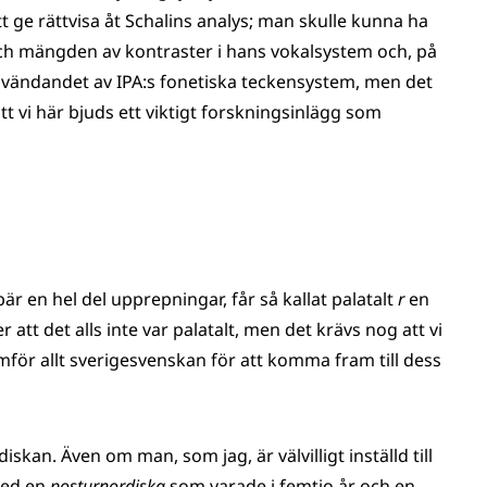
 ge rättvisa åt Schalins analys; man skulle kunna ha
h mängden av kontraster i hans vokalsystem och, på
a användandet av IPA:s fonetiska teckensystem, men det
tt vi här bjuds ett viktigt forskningsinlägg som
 en hel del upprepningar, får så kallat palatalt
r
en
 att det alls inte var palatalt, men det krävs nog att vi
mför allt sverigesvenskan för att komma fram till dess
skan. Även om man, som jag, är välvilligt inställd till
 med en
posturnordiska
som varade i femtio år och en