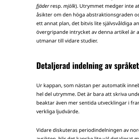
fjäder
resp.
mjölk
). Utrymmet medger inte att
åsikter om den höga abstraktionsgraden oc
ett annat plan, det bitvis lite självsvåldig
övergripande intrycket av denna artikel är a
utmanar till vidare studier.
Detaljerad indelning av språket
Ur kappan, som nästan per automatik innebär
hel del utrymme. Det är bara att skriva under
beaktar även mer sentida utvecklingar i fra
verkliga ljudvärde.
Vidare diskuteras periodindelningen av nordi
avsikten, blir det kanske lite väl detaljerat