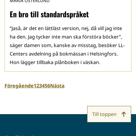
MARIA ÖSTERLUND
En bro till standardspråket
”Jaså, är det en lättläst version, nej, då vill jag inte
ha den. Jag tycker inte man ska förstöra böcker”,
säger damen som, kanske av misstag, besöker LL-
Centers avdelning på bokmässan i Helsingfors.
Hon lägger tillbaka plånboken i väskan.
Föregående
1
2
3
4
5
6
Nästa
Till toppen