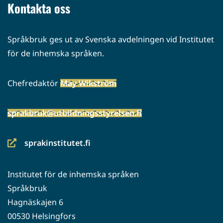
Kontakta oss
Språkbruk ges ut av Svenska avdelningen vid Institutet
för de inhemska språken.
Chefredaktör
May Wikström
sprakbruk@utbildningsstyrelsen.fi
sprakinstitutet.fi
(siirryt
toiseen
Institutet för de inhemska språken
palveluun)
Språkbruk
Hagnäskajen 6
00530 Helsingfors