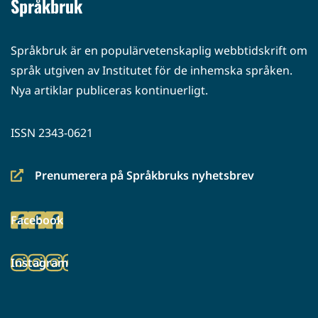
Språkbruk
Språkbruk är en populärvetenskaplig webbtidskrift om
språk utgiven av Institutet för de inhemska språken.
Nya artiklar publiceras kontinuerligt.
ISSN 2343-0621
Prenumerera på Språkbruks nyhetsbrev
(siirryt
toiseen
Facebook
palveluun)
(siirryt
toiseen
Instagram
palveluun)
(siirryt
toiseen
palveluun)