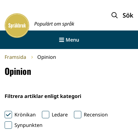
Gå
till
Sök
Framsida
innehållet
Populärt om språk
Menu
Framsida
Opinion
Opinion
Filtrera artiklar enligt kategori
Krönikan
Ledare
Recension
Synpunkten