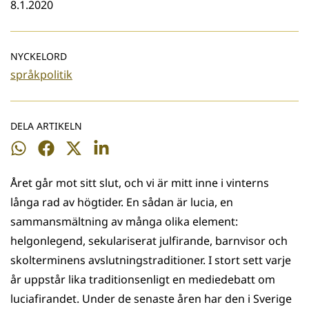
8.1.2020
NYCKELORD
språkpolitik
DELA ARTIKELN
Dela
Dela
Dela
Dela
på
på
på
på
Året går mot sitt slut, och vi är mitt inne i vinterns
WhatsApp
Facebook
Twitter
LinkedIn
långa rad av högtider. En sådan är lucia, en
sammansmältning av många olika element:
helgonlegend, sekulariserat julfirande, barnvisor och
skolterminens avslutningstraditioner. I stort sett varje
år uppstår lika traditionsenligt en mediedebatt om
luciafirandet. Under de senaste åren har den i Sverige