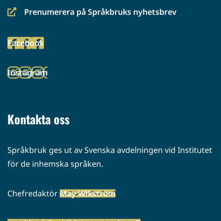
Prenumerera på Språkbruks nyhetsbrev
(siirryt
toiseen
Facebook
palveluun)
(siirryt
toiseen
Instagram
palveluun)
(siirryt
toiseen
palveluun)
Kontakta oss
Språkbruk ges ut av Svenska avdelningen vid Institutet
för de inhemska språken.
Chefredaktör
May Wikström