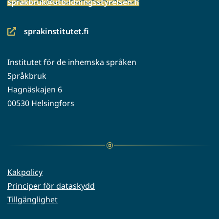
sprakbruk@utbildningsstyrelsen.fi
sprakinstitutet.fi
(siirryt
toiseen
Institutet för de inhemska språken
palveluun)
Språkbruk
Hagnäskajen 6
00530 Helsingfors
Kakpolicy
Principer för dataskydd
Tillgänglighet